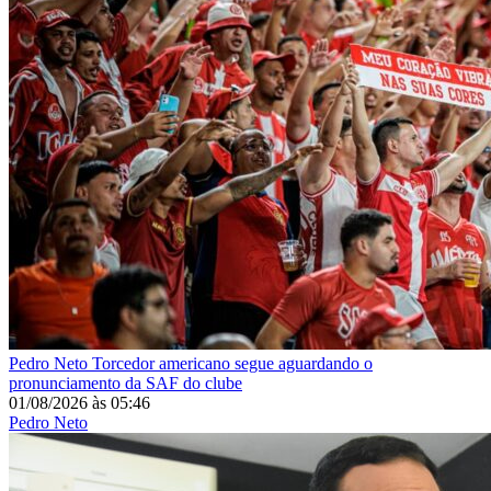
Pedro Neto
Torcedor americano segue aguardando o
pronunciamento da SAF do clube
01/08/2026
às
05:46
Pedro Neto