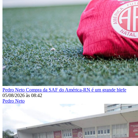
Pedro Neto
Compra da SAF do América-RN é um grande blefe
05/08/2026
às
08:42
Pedro Neto