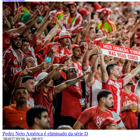
Pedro Neto
América é eliminado da série D
28/07/2026
às
08:02