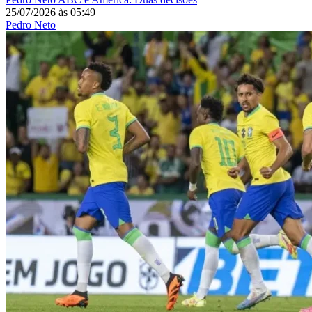
25/07/2026
às
05:49
Pedro Neto