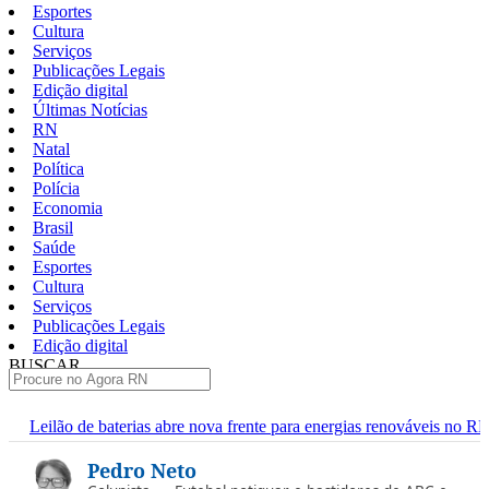
Esportes
Cultura
Serviços
Publicações Legais
Edição digital
Últimas Notícias
RN
Natal
Política
Polícia
Economia
Brasil
Saúde
Esportes
Cultura
Serviços
Publicações Legais
Edição digital
BUSCAR
ÚLTIMAS
erias abre nova frente para energias renováveis no RN
Cosern rec
Pular
Pedro Neto
para
o