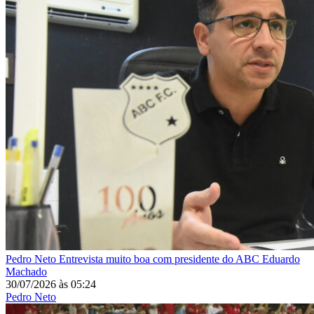
Pedro Neto
Entrevista muito boa com presidente do ABC Eduardo
Machado
30/07/2026
às
05:24
Pedro Neto