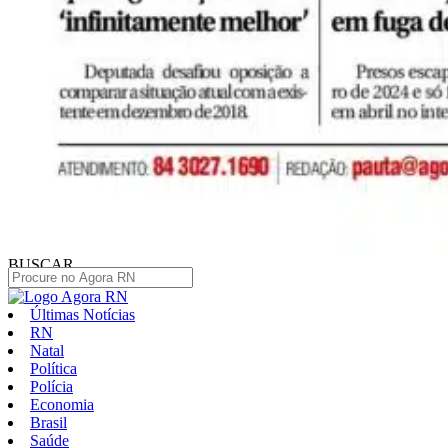
BUSCAR
Últimas Notícias
RN
Natal
Política
Polícia
Economia
Brasil
Saúde