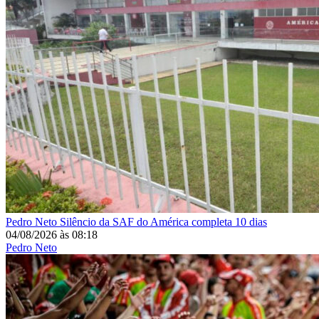
Pedro Neto
Silêncio da SAF do América completa 10 dias
04/08/2026
às
08:18
Pedro Neto