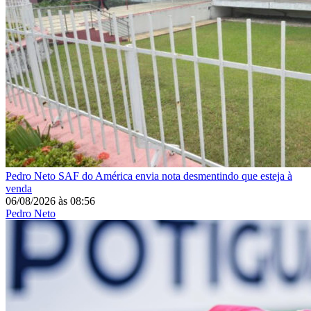
Pedro Neto
SAF do América envia nota desmentindo que esteja à
venda
06/08/2026
às
08:56
Pedro Neto