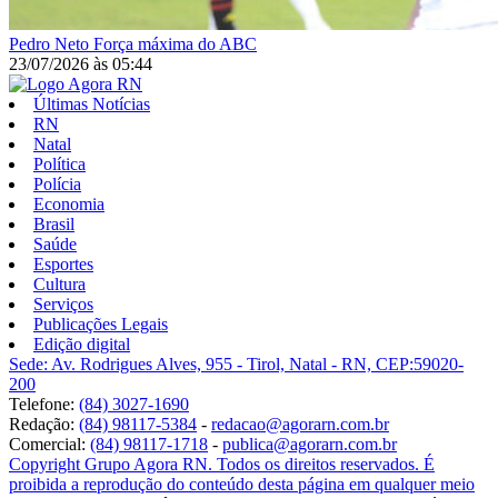
Pedro Neto
Força máxima do ABC
23/07/2026
às
05:44
Últimas Notícias
RN
Natal
Política
Polícia
Economia
Brasil
Saúde
Esportes
Cultura
Serviços
Publicações Legais
Edição digital
Sede: Av. Rodrigues Alves, 955 - Tirol, Natal - RN, CEP:59020-
200
Telefone:
(84) 3027-1690
Redação:
(84) 98117-5384
-
redacao@agorarn.com.br
Comercial:
(84) 98117-1718
-
publica@agorarn.com.br
Copyright Grupo Agora RN. Todos os direitos reservados. É
proibida a reprodução do conteúdo desta página em qualquer meio