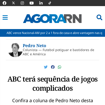
e Nacional-AM por 2 a 1 fora de casa e abre vantagem nas quartas
C
Pular
para
Pedro Neto
o
Colunista — Futebol potiguar e bastidores de
conteúdo
ABC e América
ABC terá sequência de jogos
complicados
Confira a coluna de Pedro Neto desta