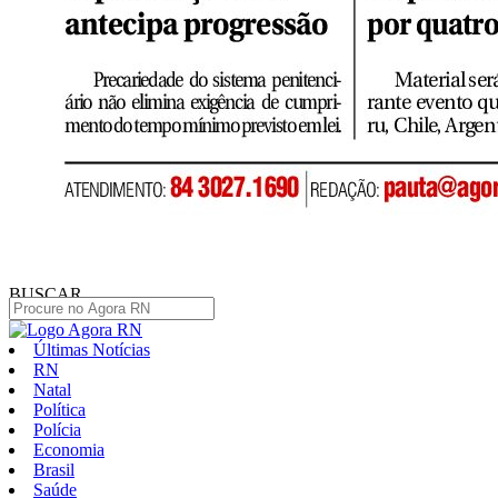
BUSCAR
Últimas Notícias
RN
Natal
Política
Polícia
Economia
Brasil
Saúde