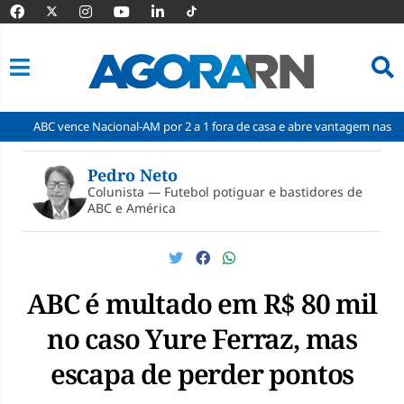
ence Nacional-AM por 2 a 1 fora de casa e abre vantagem nas quartas
Pular
para
Pedro Neto
o
Colunista — Futebol potiguar e bastidores de
conteúdo
ABC e América
ABC é multado em R$ 80 mil
no caso Yure Ferraz, mas
escapa de perder pontos