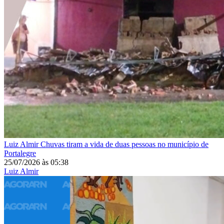
Luiz Almir
Chuvas tiram a vida de duas pessoas no município de
Portalegre
25/07/2026
às
05:38
Luiz Almir