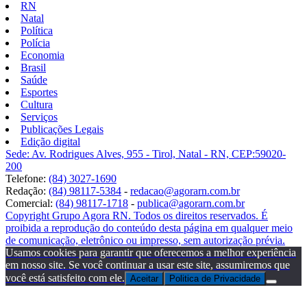
RN
Natal
Política
Polícia
Economia
Brasil
Saúde
Esportes
Cultura
Serviços
Publicações Legais
Edição digital
Sede: Av. Rodrigues Alves, 955 - Tirol, Natal - RN, CEP:59020-
200
Telefone:
(84) 3027-1690
Redação:
(84) 98117-5384
-
redacao@agorarn.com.br
Comercial:
(84) 98117-1718
-
publica@agorarn.com.br
Copyright Grupo Agora RN. Todos os direitos reservados. É
proibida a reprodução do conteúdo desta página em qualquer meio
de comunicação, eletrônico ou impresso, sem autorização prévia.
Usamos cookies para garantir que oferecemos a melhor experiência
em nosso site. Se você continuar a usar este site, assumiremos que
você está satisfeito com ele.
Aceitar
Politica de Privacidade