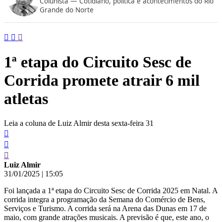
Colunista — Cotidiano, política e acontecimentos do Rio
conteúdo
Grande do Norte
1ª etapa do Circuito Sesc de
Corrida promete atrair 6 mil
atletas
Leia a coluna de Luiz Almir desta sexta-feira 31
Luiz Almir
31/01/2025
|
15:05
Foi lançada a 1ª etapa do Circuito Sesc de Corrida 2025 em Natal. A
corrida integra a programação da Semana do Comércio de Bens,
Serviços e Turismo. A corrida será na Arena das Dunas em 17 de
maio, com grande atrações musicais. A previsão é que, este ano, o