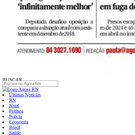
BUSCAR
Últimas Notícias
RN
Natal
Política
Polícia
Economia
Brasil
Saúde