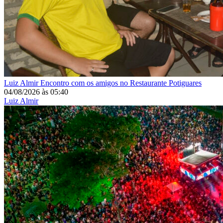
Luiz Almir
Encontro com os amigos no Restaurante Potiguares
04/08/2026
às
05:40
Luiz Almir