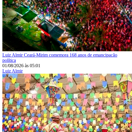
Luiz Almir
Ceará-Mirim comemora 168 anos de emancipação
política
01/08/2026
às
05:01
Luiz Almir