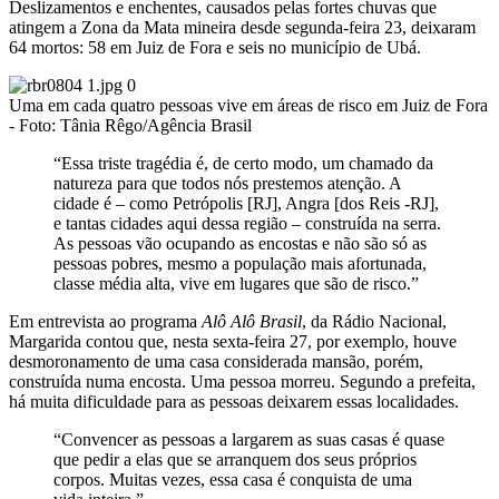
Deslizamentos e enchentes, causados pelas fortes chuvas que
atingem a Zona da Mata mineira desde segunda-feira 23, deixaram
64 mortos: 58 em Juiz de Fora e seis no município de Ubá.
Uma em cada quatro pessoas vive em áreas de risco em Juiz de Fora
- Foto: Tânia Rêgo/Agência Brasil
“Essa triste tragédia é, de certo modo, um chamado da
natureza para que todos nós prestemos atenção. A
cidade é – como Petrópolis [RJ], Angra [dos Reis -RJ],
e tantas cidades aqui dessa região – construída na serra.
As pessoas vão ocupando as encostas e não são só as
pessoas pobres, mesmo a população mais afortunada,
classe média alta, vive em lugares que são de risco.”
Em entrevista ao programa
Alô Alô Brasil
, da Rádio Nacional,
Margarida contou que, nesta sexta-feira 27, por exemplo, houve
desmoronamento de uma casa considerada mansão, porém,
construída numa encosta. Uma pessoa morreu. Segundo a prefeita,
há muita dificuldade para as pessoas deixarem essas localidades.
“Convencer as pessoas a largarem as suas casas é quase
que pedir a elas que se arranquem dos seus próprios
corpos. Muitas vezes, essa casa é conquista de uma