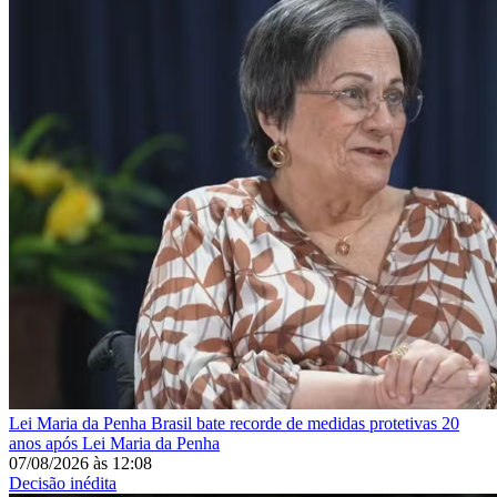
Lei Maria da Penha
Brasil bate recorde de medidas protetivas 20
anos após Lei Maria da Penha
07/08/2026
às
12:08
Decisão inédita