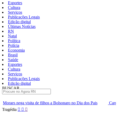
Esportes
Cultura
Serviços
Publicações Legais
Edição digital
Últimas Notícias
RN
Natal
Política
Polícia
Economia
Brasil
Saúde
Esportes
Cultura
Serviços
Publicações Legais
Edição digital
BUSCAR
ÚLTIMAS
 de filhos a Bolsonaro no Dia dos Pais
Carga extra de ingresso
Pular
Tragédia
para
o