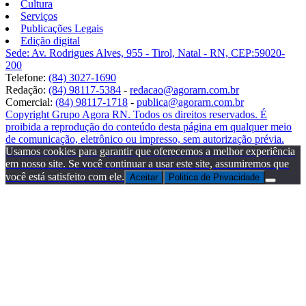
Cultura
Serviços
Publicações Legais
Edição digital
Sede: Av. Rodrigues Alves, 955 - Tirol, Natal - RN, CEP:59020-
200
Telefone:
(84) 3027-1690
Redação:
(84) 98117-5384
-
redacao@agorarn.com.br
Comercial:
(84) 98117-1718
-
publica@agorarn.com.br
Copyright Grupo Agora RN. Todos os direitos reservados. É
proibida a reprodução do conteúdo desta página em qualquer meio
de comunicação, eletrônico ou impresso, sem autorização prévia.
Usamos cookies para garantir que oferecemos a melhor experiência
em nosso site. Se você continuar a usar este site, assumiremos que
você está satisfeito com ele.
Aceitar
Politica de Privacidade