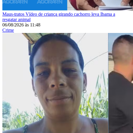
Maus-tratos
Vídeo de criança girando cachorro leva Ibama a
resgatar animal
06/08/2026
às
11:48
Crime