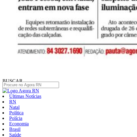
BUSCAR
Últimas Notícias
RN
Natal
Política
Polícia
Economia
Brasil
Saúde