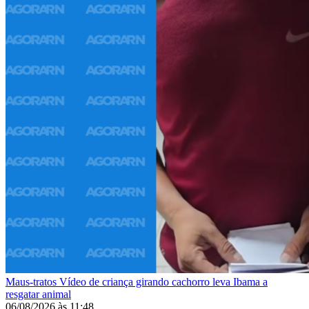
Maus-tratos
Vídeo de criança girando cachorro leva Ibama a
resgatar animal
06/08/2026
às
11:48