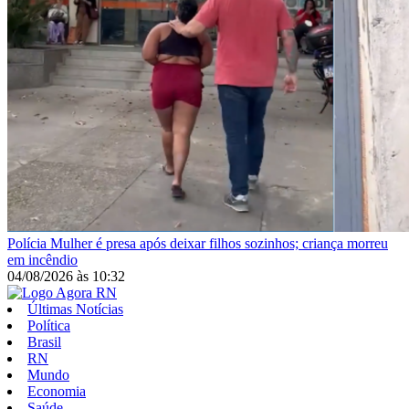
Polícia
Mulher é presa após deixar filhos sozinhos; criança morreu
em incêndio
04/08/2026
às
10:32
Últimas Notícias
Política
Brasil
RN
Mundo
Economia
Saúde