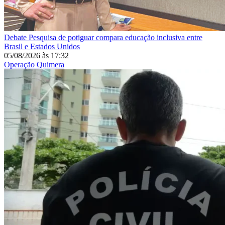
Debate
Pesquisa de potiguar compara educação inclusiva entre
Brasil e Estados Unidos
05/08/2026
às
17:32
Operação Quimera