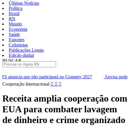
Últimas Notícias
Política
Brasil
RN
Mundo
Economia
Saúde
Esportes
Colunistas
Publicações Legais
Edição digital
BUSCAR
ÚLTIMAS
participará no Grammy 2027
Anvisa pode aprovar mais oito can
Pular
Cooperação Internacional
para
o
Receita amplia cooperação com
conteúdo
EUA para combater lavagem
de dinheiro e crime organizado