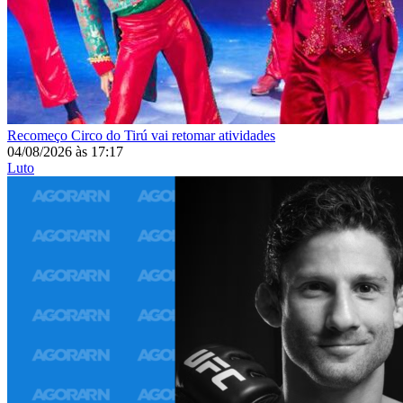
Recomeço
Circo do Tirú vai retomar atividades
04/08/2026
às
17:17
Luto