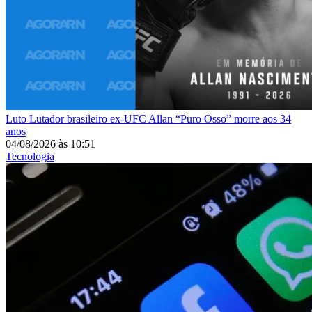
Luto
Lutador brasileiro ex-UFC Allan “Puro Osso” morre aos 34
anos
04/08/2026
às
10:51
Tecnologia