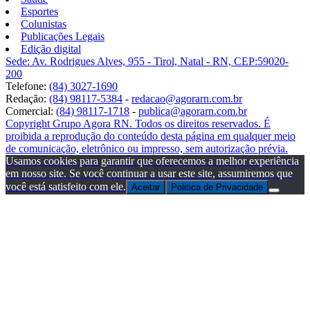
Esportes
Colunistas
Publicações Legais
Edição digital
Sede: Av. Rodrigues Alves, 955 - Tirol, Natal - RN, CEP:59020-
200
Telefone:
(84) 3027-1690
Redação:
(84) 98117-5384
-
redacao@agorarn.com.br
Comercial:
(84) 98117-1718
-
publica@agorarn.com.br
Copyright Grupo Agora RN. Todos os direitos reservados. É
proibida a reprodução do conteúdo desta página em qualquer meio
de comunicação, eletrônico ou impresso, sem autorização prévia.
Usamos cookies para garantir que oferecemos a melhor experiência
em nosso site. Se você continuar a usar este site, assumiremos que
você está satisfeito com ele.
Aceitar
Politica de Privacidade