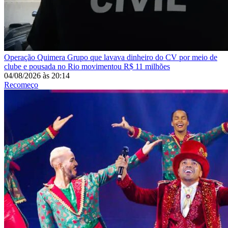
Operação Quimera
Grupo que lavava dinheiro do CV por meio de
clube e pousada no Rio movimentou R$ 11 milhões
04/08/2026
às
20:14
Recomeço