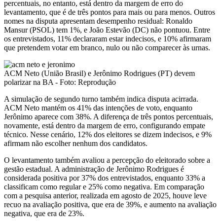
percentuais, no entanto, está dentro da margem de erro do
levantamento, que é de três pontos para mais ou para menos. Outros
nomes na disputa apresentam desempenho residual: Ronaldo
Mansur (PSOL) tem 1%, e João Estevão (DC) não pontuou. Entre
os entrevistados, 11% declararam estar indecisos, e 10% afirmaram
que pretendem votar em branco, nulo ou não comparecer às urnas.
ACM Neto (União Brasil) e Jerônimo Rodrigues (PT) devem
polarizar na BA - Foto: Reprodução
A simulação de segundo turno também indica disputa acirrada.
ACM Neto mantém os 41% das intenções de voto, enquanto
Jerônimo aparece com 38%. A diferença de três pontos percentuais,
novamente, está dentro da margem de erro, configurando empate
técnico. Nesse cenário, 12% dos eleitores se dizem indecisos, e 9%
afirmam não escolher nenhum dos candidatos.
O levantamento também avaliou a percepção do eleitorado sobre a
gestão estadual. A administração de Jerônimo Rodrigues é
considerada positiva por 37% dos entrevistados, enquanto 33% a
classificam como regular e 25% como negativa. Em comparação
com a pesquisa anterior, realizada em agosto de 2025, houve leve
recuo na avaliação positiva, que era de 39%, e aumento na avaliação
negativa, que era de 23%.