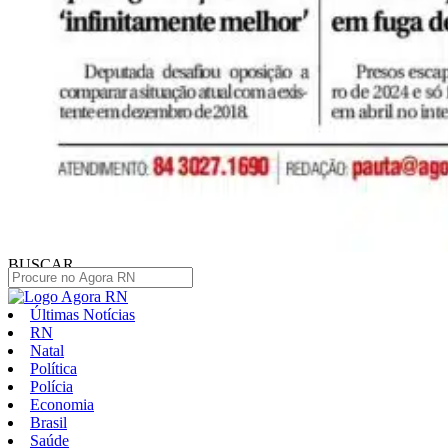
BUSCAR
Últimas Notícias
RN
Natal
Política
Polícia
Economia
Brasil
Saúde