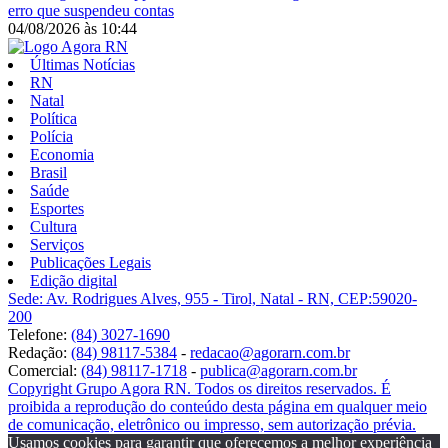
erro que suspendeu contas
04/08/2026
às
10:44
Últimas Notícias
RN
Natal
Política
Polícia
Economia
Brasil
Saúde
Esportes
Cultura
Serviços
Publicações Legais
Edição digital
Sede: Av. Rodrigues Alves, 955 - Tirol, Natal - RN, CEP:59020-
200
Telefone:
(84) 3027-1690
Redação:
(84) 98117-5384
-
redacao@agorarn.com.br
Comercial:
(84) 98117-1718
-
publica@agorarn.com.br
Copyright Grupo Agora RN. Todos os direitos reservados. É
proibida a reprodução do conteúdo desta página em qualquer meio
de comunicação, eletrônico ou impresso, sem autorização prévia.
Usamos cookies para garantir que oferecemos a melhor experiência