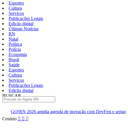
Esportes
Cultura
Serviços
Publicações Legais
Edição digital
Últimas Notícias
RN
Natal
Política
Polícia
Economia
Brasil
Saúde
Esportes
Cultura
Serviços
Publicações Legais
Edição digital
BUSCAR
ÚLTIMAS
amplia agenda de inovação com DevFest e semana de eventos
Pular
Cenário
para
o