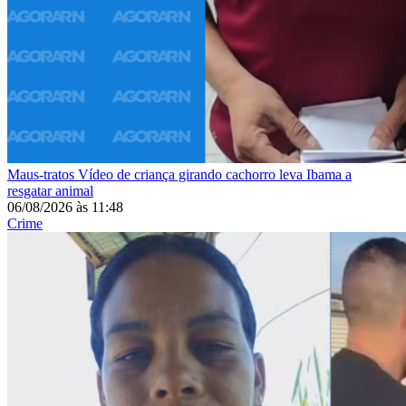
Maus-tratos
Vídeo de criança girando cachorro leva Ibama a
resgatar animal
06/08/2026
às
11:48
Crime