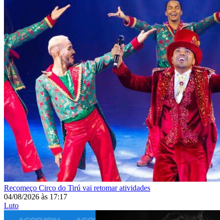
Recomeço
Circo do Tirú vai retomar atividades
04/08/2026
às
17:17
Luto