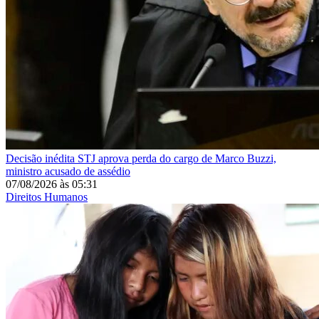
Decisão inédita
STJ aprova perda do cargo de Marco Buzzi,
ministro acusado de assédio
07/08/2026
às
05:31
Direitos Humanos