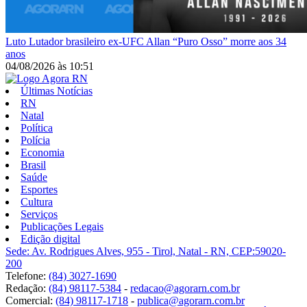
Luto
Lutador brasileiro ex-UFC Allan “Puro Osso” morre aos 34
anos
04/08/2026
às
10:51
Últimas Notícias
RN
Natal
Política
Polícia
Economia
Brasil
Saúde
Esportes
Cultura
Serviços
Publicações Legais
Edição digital
Sede: Av. Rodrigues Alves, 955 - Tirol, Natal - RN, CEP:59020-
200
Telefone:
(84) 3027-1690
Redação:
(84) 98117-5384
-
redacao@agorarn.com.br
Comercial:
(84) 98117-1718
-
publica@agorarn.com.br