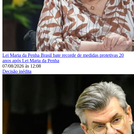
Lei Maria da Penha
Brasil bate recorde de medidas protetivas 20
anos após Lei Maria da Penha
07/08/2026
às
12:08
Decisão inédita