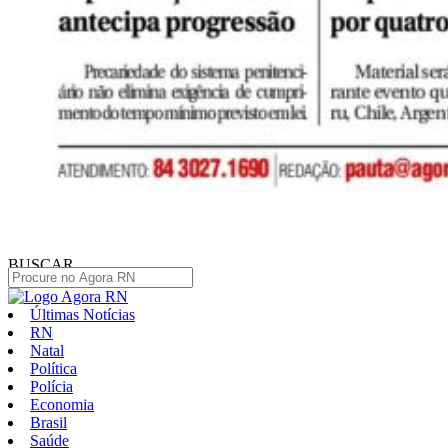
BUSCAR
Últimas Notícias
RN
Natal
Política
Polícia
Economia
Brasil
Saúde