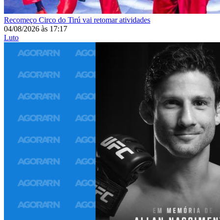
Recomeço
Circo do Tirú vai retomar atividades
04/08/2026
às
17:17
Luto