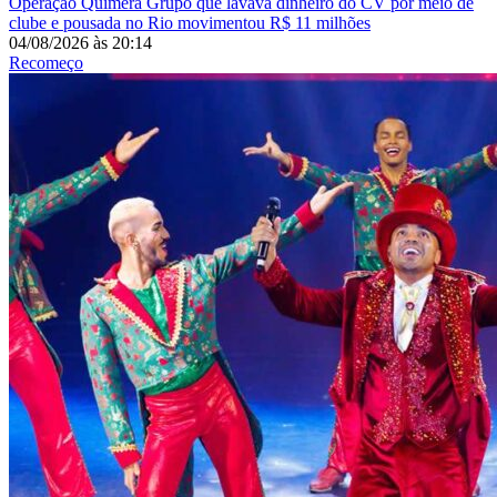
Operação Quimera
Grupo que lavava dinheiro do CV por meio de
clube e pousada no Rio movimentou R$ 11 milhões
04/08/2026
às
20:14
Recomeço