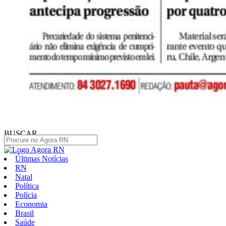
BUSCAR
Últimas Notícias
RN
Natal
Política
Polícia
Economia
Brasil
Saúde