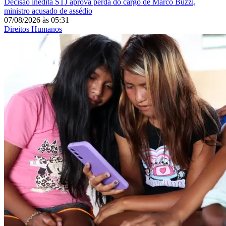
Decisão inédita
STJ aprova perda do cargo de Marco Buzzi,
ministro acusado de assédio
07/08/2026
às
05:31
Direitos Humanos