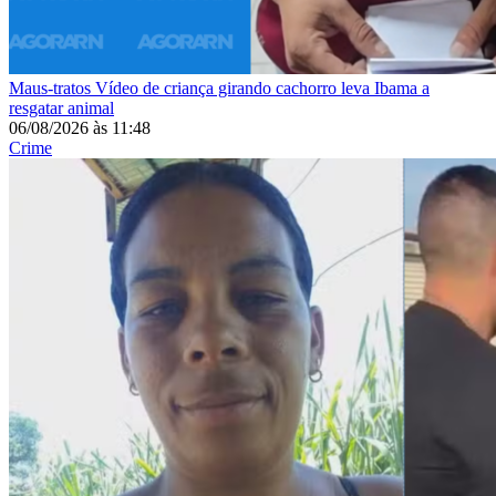
Maus-tratos
Vídeo de criança girando cachorro leva Ibama a
resgatar animal
06/08/2026
às
11:48
Crime