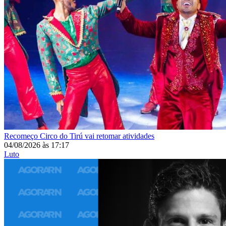
Recomeço
Circo do Tirú vai retomar atividades
04/08/2026
às
17:17
Luto