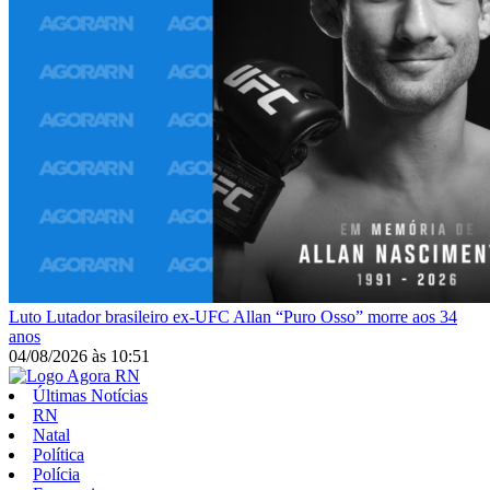
Luto
Lutador brasileiro ex-UFC Allan “Puro Osso” morre aos 34
anos
04/08/2026
às
10:51
Últimas Notícias
RN
Natal
Política
Polícia