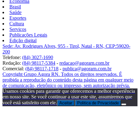
Economia
Brasil
Saúde
Esportes
Cultura
Serviços
Publicações Legais
Edição digital
Sede: Av. Rodrigues Alves, 955 - Tirol, Natal - RN, CEP:59020-
200
Telefone:
(84) 3027-1690
Redação:
(84) 98117-5384
-
redacao@agorarn.com.br
Comercial:
(84) 98117-1718
-
publica@agorarn.com.br
Copyright Grupo Agora RN. Todos os direitos reservados. É
proibida a reprodução do conteúdo desta página em qualquer meio
de comunicação, eletrônico ou impresso, sem autorização prévia.
Usamos cookies para garantir que oferecemos a melhor experiência
em nosso site. Se você continuar a usar este site, assumiremos que
você está satisfeito com ele.
Aceitar
Politica de Privacidade