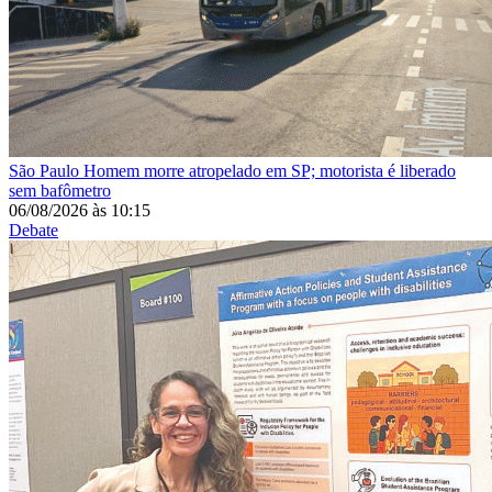
São Paulo
Homem morre atropelado em SP; motorista é liberado
sem bafômetro
06/08/2026
às
10:15
Debate