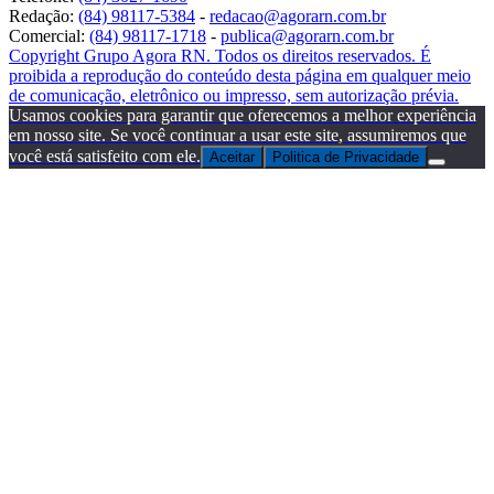
Redação:
(84) 98117-5384
-
redacao@agorarn.com.br
Comercial:
(84) 98117-1718
-
publica@agorarn.com.br
Copyright Grupo Agora RN. Todos os direitos reservados. É
proibida a reprodução do conteúdo desta página em qualquer meio
de comunicação, eletrônico ou impresso, sem autorização prévia.
Usamos cookies para garantir que oferecemos a melhor experiência
em nosso site. Se você continuar a usar este site, assumiremos que
você está satisfeito com ele.
Aceitar
Politica de Privacidade