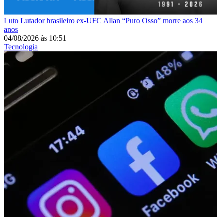
Luto
Lutador brasileiro ex-UFC Allan “Puro Osso” morre aos 34
anos
04/08/2026
às
10:51
Tecnologia