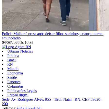
Polícia
Mulher é presa após deixar filhos sozinhos; criança morreu
em incêndio
04/08/2026
às
10:32
Últimas Notícias
Política
Brasil
RN
Mundo
Economia
Saúde
Esportes
Colunistas
Publicações Legais
Edição digital
Sede: Av. Rodrigues Alves, 955 - Tirol, Natal - RN, CEP:59020-
200
Telefone:
(84) 3027-1690