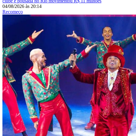
clube e pousada no Rio movimentou R$ 11 milhões
04/08/2026
às
20:14
Recomeço