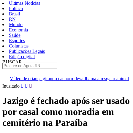
Últimas Notícias
Política
Brasil
RN
Mundo
Economia
Saúde
Esportes
Colunistas
Publicações Legais
Edição digital
BUSCAR
ÚLTIMAS
 girando cachorro leva Ibama a resgatar animal
[VÍDEO] Professo
Pular
Inusitado
para
o
Jazigo é fechado após ser usado
conteúdo
por casal como moradia em
cemitério na Paraíba