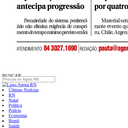
BUSCAR
Últimas Notícias
RN
Natal
Política
Polícia
Economia
Brasil
Saúde