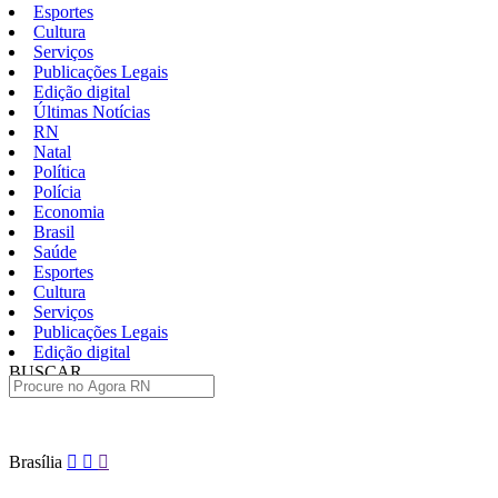
Esportes
Cultura
Serviços
Publicações Legais
Edição digital
Últimas Notícias
RN
Natal
Política
Polícia
Economia
Brasil
Saúde
Esportes
Cultura
Serviços
Publicações Legais
Edição digital
BUSCAR
ÚLTIMAS
Pular
Brasília
para
o