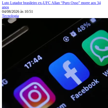
Luto
Lutador brasileiro ex-UFC Allan “Puro Osso” morre aos 34
anos
04/08/2026
às
10:51
Tecnologia