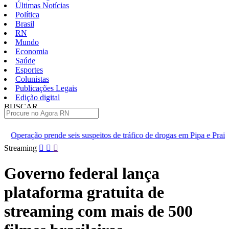
Últimas Notícias
Política
Brasil
RN
Mundo
Economia
Saúde
Esportes
Colunistas
Publicações Legais
Edição digital
BUSCAR
ÚLTIMAS
is suspeitos de tráfico de drogas em Pipa e Praia do Madeiro
[V
Pular
Streaming
para
o
Governo federal lança
conteúdo
plataforma gratuita de
streaming com mais de 500