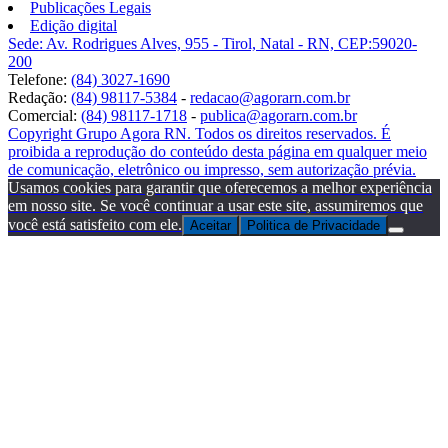
Publicações Legais
Edição digital
Sede: Av. Rodrigues Alves, 955 - Tirol, Natal - RN, CEP:59020-
200
Telefone:
(84) 3027-1690
Redação:
(84) 98117-5384
-
redacao@agorarn.com.br
Comercial:
(84) 98117-1718
-
publica@agorarn.com.br
Copyright Grupo Agora RN. Todos os direitos reservados. É
proibida a reprodução do conteúdo desta página em qualquer meio
de comunicação, eletrônico ou impresso, sem autorização prévia.
Usamos cookies para garantir que oferecemos a melhor experiência
em nosso site. Se você continuar a usar este site, assumiremos que
você está satisfeito com ele.
Aceitar
Politica de Privacidade