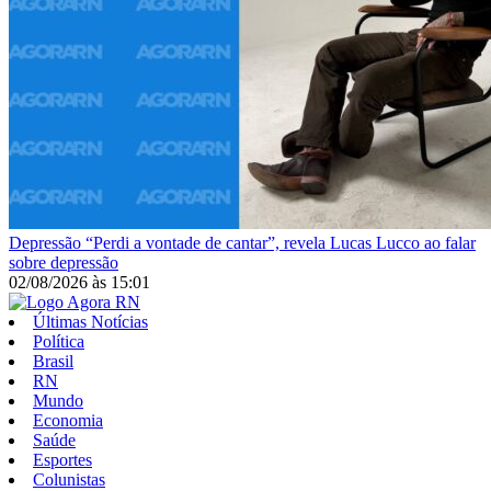
Depressão
“Perdi a vontade de cantar”, revela Lucas Lucco ao falar
sobre depressão
02/08/2026
às
15:01
Últimas Notícias
Política
Brasil
RN
Mundo
Economia
Saúde
Esportes
Colunistas