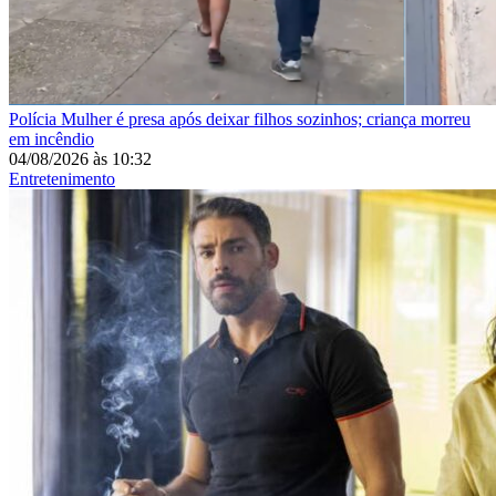
Polícia
Mulher é presa após deixar filhos sozinhos; criança morreu
em incêndio
04/08/2026
às
10:32
Entretenimento