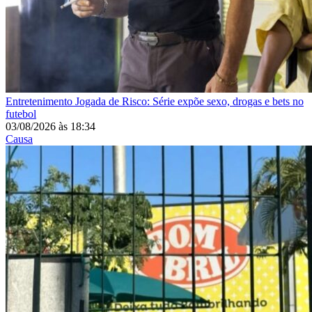
Entretenimento
Jogada de Risco: Série expõe sexo, drogas e bets no
futebol
03/08/2026
às
18:34
Causa