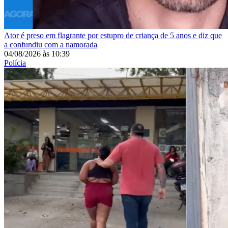
Ator é preso em flagrante por estupro de criança de 5 anos e diz que
a confundiu com a namorada
04/08/2026
às
10:39
Polícia