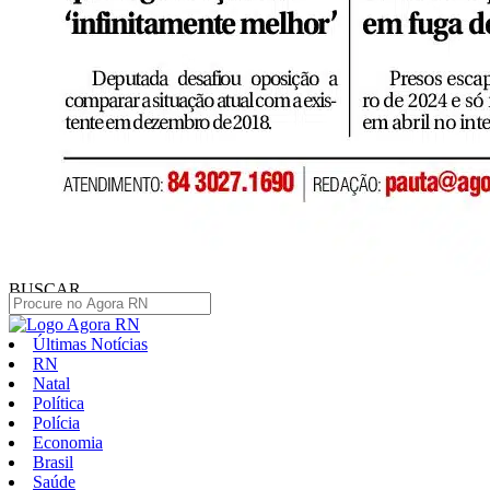
BUSCAR
Últimas Notícias
RN
Natal
Política
Polícia
Economia
Brasil
Saúde