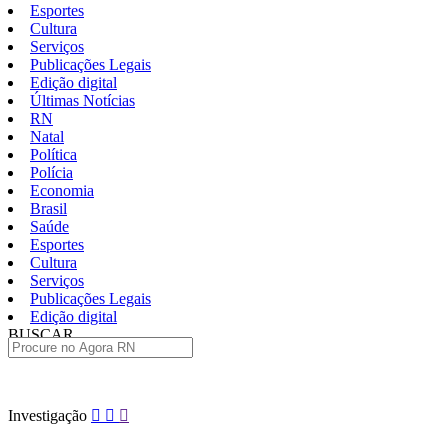
Esportes
Cultura
Serviços
Publicações Legais
Edição digital
Últimas Notícias
RN
Natal
Política
Polícia
Economia
Brasil
Saúde
Esportes
Cultura
Serviços
Publicações Legais
Edição digital
BUSCAR
ÚLTIMAS
Pular
Investigação
para
o