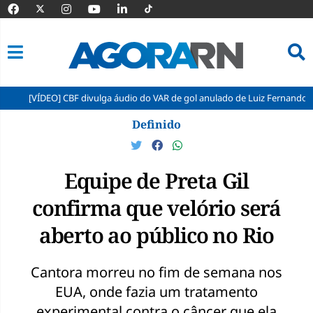
EO] CBF divulga áudio do VAR de gol anulado de Luiz Fernando pelo ABC
Pular
Definido
para
o
conteúdo
Equipe de Preta Gil
confirma que velório será
aberto ao público no Rio
Cantora morreu no fim de semana nos
EUA, onde fazia um tratamento
experimental contra o câncer que ela