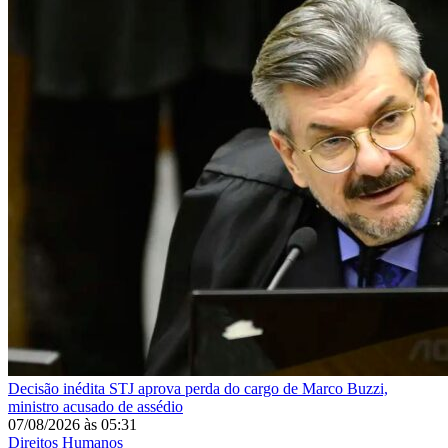
Decisão inédita
STJ aprova perda do cargo de Marco Buzzi,
ministro acusado de assédio
07/08/2026
às
05:31
Direitos Humanos