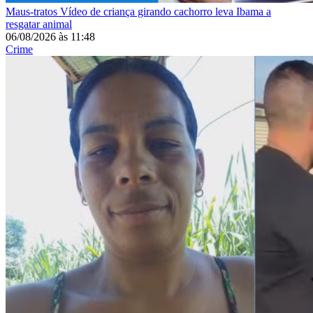
Maus-tratos
Vídeo de criança girando cachorro leva Ibama a
resgatar animal
06/08/2026
às
11:48
Crime