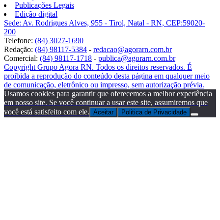
Publicações Legais
Edição digital
Sede: Av. Rodrigues Alves, 955 - Tirol, Natal - RN, CEP:59020-
200
Telefone:
(84) 3027-1690
Redação:
(84) 98117-5384
-
redacao@agorarn.com.br
Comercial:
(84) 98117-1718
-
publica@agorarn.com.br
Copyright Grupo Agora RN. Todos os direitos reservados. É
proibida a reprodução do conteúdo desta página em qualquer meio
de comunicação, eletrônico ou impresso, sem autorização prévia.
Usamos cookies para garantir que oferecemos a melhor experiência
em nosso site. Se você continuar a usar este site, assumiremos que
você está satisfeito com ele.
Aceitar
Politica de Privacidade