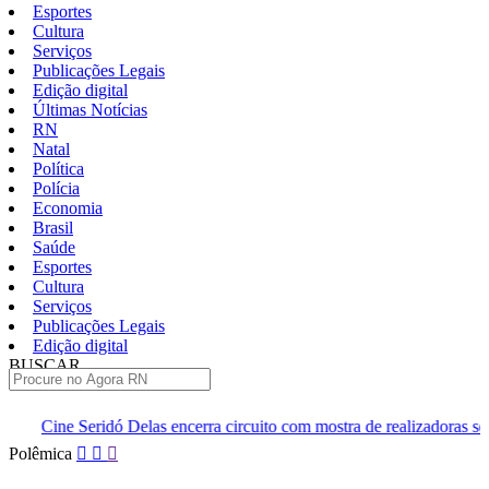
Esportes
Cultura
Serviços
Publicações Legais
Edição digital
Últimas Notícias
RN
Natal
Política
Polícia
Economia
Brasil
Saúde
Esportes
Cultura
Serviços
Publicações Legais
Edição digital
BUSCAR
ÚLTIMAS
as encerra circuito com mostra de realizadoras seridoenses em Caicó
Pular
Polêmica
para
o