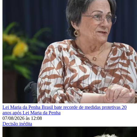
Lei Maria da Penha
Brasil bate recorde de medidas protetivas 20
anos após Lei Maria da Penha
07/08/2026
às
12:08
Decisão inédita