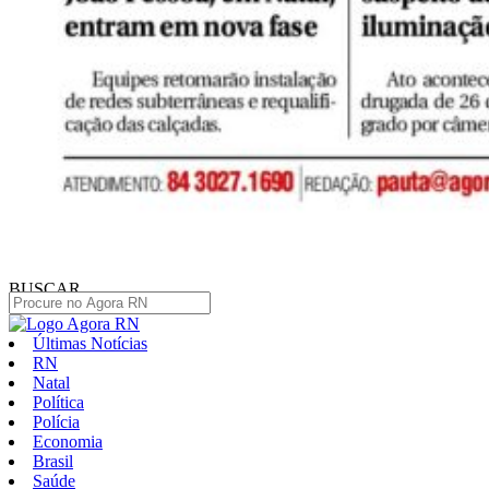
BUSCAR
Últimas Notícias
RN
Natal
Política
Polícia
Economia
Brasil
Saúde