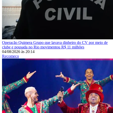
Operação Quimera
Grupo que lavava dinheiro do CV por meio de
clube e pousada no Rio movimentou R$ 11 milhões
04/08/2026
às
20:14
Recomeço