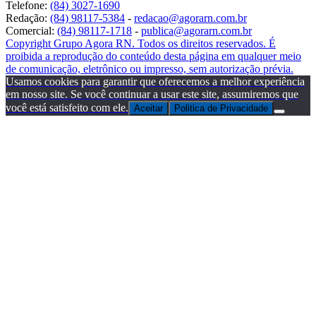
Telefone:
(84) 3027-1690
Redação:
(84) 98117-5384
-
redacao@agorarn.com.br
Comercial:
(84) 98117-1718
-
publica@agorarn.com.br
Copyright Grupo Agora RN. Todos os direitos reservados. É
proibida a reprodução do conteúdo desta página em qualquer meio
de comunicação, eletrônico ou impresso, sem autorização prévia.
Usamos cookies para garantir que oferecemos a melhor experiência
em nosso site. Se você continuar a usar este site, assumiremos que
você está satisfeito com ele.
Aceitar
Politica de Privacidade