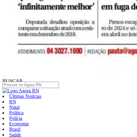
BUSCAR
Últimas Notícias
RN
Natal
Política
Polícia
Economia
Brasil
Saúde