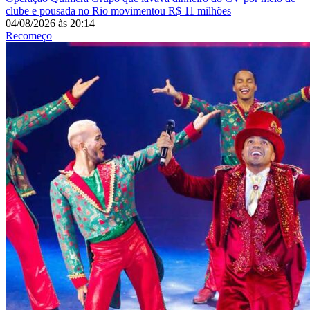
clube e pousada no Rio movimentou R$ 11 milhões
04/08/2026
às
20:14
Recomeço