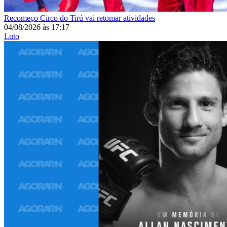
Recomeço
Circo do Tirú vai retomar atividades
04/08/2026
às
17:17
Luto