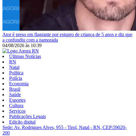
Ator é preso em flagrante por estupro de criança de 5 anos e diz que
a confundiu com a namorada
04/08/2026
às
10:39
Últimas Notícias
RN
Natal
Política
Polícia
Economia
Brasil
Saúde
Esportes
Cultura
Serviços
Publicações Legais
Edição digital
Sede: Av. Rodrigues Alves, 955 - Tirol, Natal - RN, CEP:59020-
200