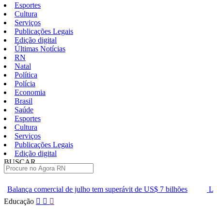
Esportes
Cultura
Serviços
Publicações Legais
Edição digital
Últimas Notícias
RN
Natal
Política
Polícia
Economia
Brasil
Saúde
Esportes
Cultura
Serviços
Publicações Legais
Edição digital
BUSCAR
ÚLTIMAS
 de julho tem superávit de US$ 7 bilhões
Lei que aumenta punição
Pular
Educação
para
o