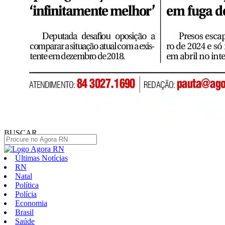
BUSCAR
Últimas Notícias
RN
Natal
Política
Polícia
Economia
Brasil
Saúde