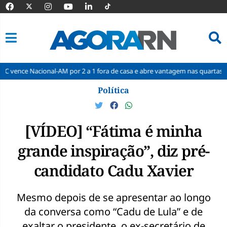
cional-AM por 2 a 1 fora de casa e abre vantagem nas quartas
Cine 
Pular
Política
para
o
conteúdo
[VÍDEO] “Fátima é minha
grande inspiração”, diz pré-
candidato Cadu Xavier
Mesmo depois de se apresentar ao longo
da conversa como “Cadu de Lula” e de
exaltar o presidente, o ex-secretário de