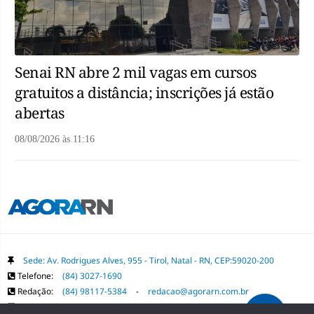
Senai RN abre 2 mil vagas em cursos
gratuitos a distância; inscrições já estão
abertas
08/08/2026
às
11:16
Sede: Av. Rodrigues Alves, 955 - Tirol, Natal - RN, CEP:59020-200
Telefone:
(84) 3027-1690
Redação:
(84) 98117-5384
-
redacao@agorarn.com.br
Comercial:
(84) 98117-1718
-
publica@agorarn.com.br