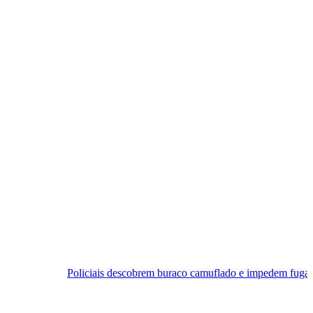
iciais descobrem buraco camuflado e impedem fuga em cadeia de Cear