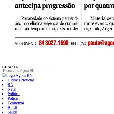
BUSCAR
Últimas Notícias
RN
Natal
Política
Polícia
Economia
Brasil
Saúde