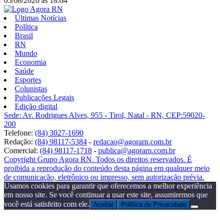
05/08/2026
às
18:04
Últimas Notícias
Política
Brasil
RN
Mundo
Economia
Saúde
Esportes
Colunistas
Publicações Legais
Edição digital
Sede: Av. Rodrigues Alves, 955 - Tirol, Natal - RN, CEP:59020-
200
Telefone:
(84) 3027-1690
Redação:
(84) 98117-5384
-
redacao@agorarn.com.br
Comercial:
(84) 98117-1718
-
publica@agorarn.com.br
Copyright Grupo Agora RN. Todos os direitos reservados. É
proibida a reprodução do conteúdo desta página em qualquer meio
de comunicação, eletrônico ou impresso, sem autorização prévia.
Usamos cookies para garantir que oferecemos a melhor experiência
em nosso site. Se você continuar a usar este site, assumiremos que
você está satisfeito com ele.
Aceitar
Politica de Privacidade