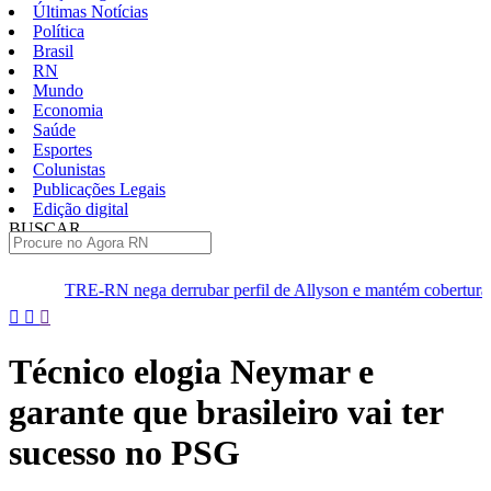
Últimas Notícias
Política
Brasil
RN
Mundo
Economia
Saúde
Esportes
Colunistas
Publicações Legais
Edição digital
BUSCAR
ÚLTIMAS
a derrubar perfil de Allyson e mantém cobertura da convenção
Pular
para
o
Técnico elogia Neymar e
conteúdo
garante que brasileiro vai ter
sucesso no PSG