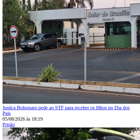
Justiça
Bolsonaro pede ao STF para receber os filhos no Dia dos
Pais
05/08/2026
às
18:19
Prisão