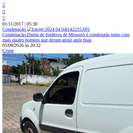
01/11/2017
|
05:30
Condenação
Condenação
Dupla de fugitivos de Mossoró é condenada junto com
mais quatro homens que deram apoio após fuga
05/08/2026
às
20:32
Crime