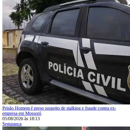
Prisão
Homem é preso suspeito de stalking e fraude contra ex-
empresa em Mossoró
05/08/2026
às
18:13
Segurança