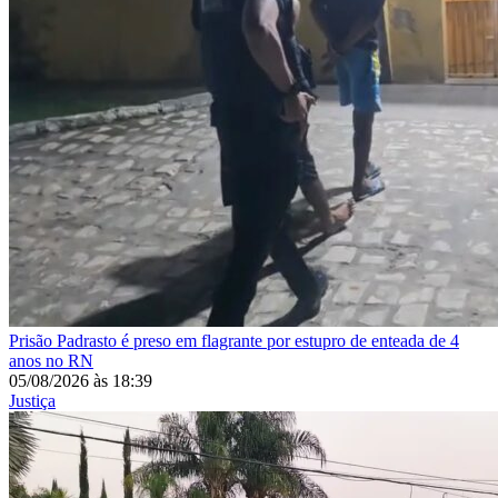
Prisão
Padrasto é preso em flagrante por estupro de enteada de 4
anos no RN
05/08/2026
às
18:39
Justiça