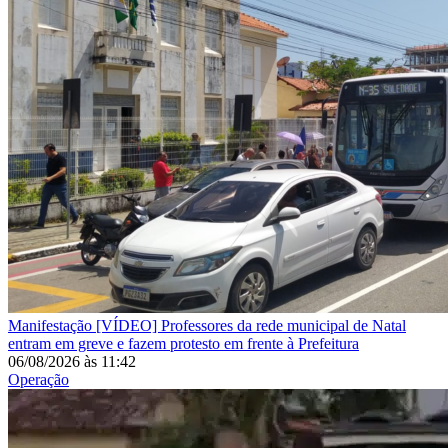
Manifestação
[VÍDEO] Professores da rede municipal de Natal
entram em greve e fazem protesto em frente à Prefeitura
06/08/2026
às
11:42
Operação