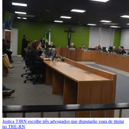
Justiça
TJRN escolhe três advogados que disputarão vaga de titular
no TRE-RN