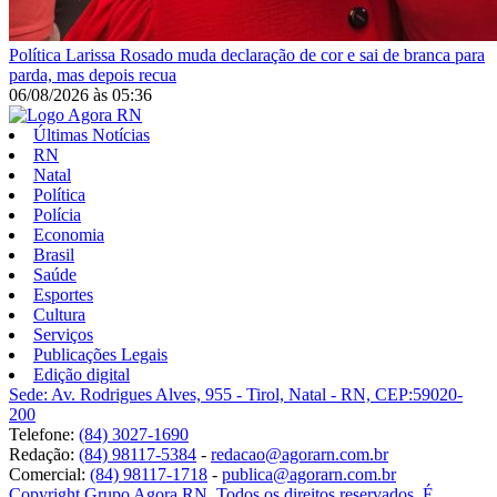
Política
Larissa Rosado muda declaração de cor e sai de branca para
parda, mas depois recua
06/08/2026
às
05:36
Últimas Notícias
RN
Natal
Política
Polícia
Economia
Brasil
Saúde
Esportes
Cultura
Serviços
Publicações Legais
Edição digital
Sede: Av. Rodrigues Alves, 955 - Tirol, Natal - RN, CEP:59020-
200
Telefone:
(84) 3027-1690
Redação:
(84) 98117-5384
-
redacao@agorarn.com.br
Comercial:
(84) 98117-1718
-
publica@agorarn.com.br
Copyright Grupo Agora RN. Todos os direitos reservados. É