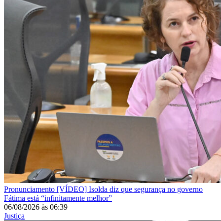
Pronunciamento
[VÍDEO] Isolda diz que segurança no governo
Fátima está “infinitamente melhor”
06/08/2026
às
06:39
Justiça