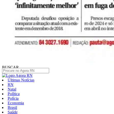
BUSCAR
Últimas Notícias
RN
Natal
Política
Polícia
Economia
Brasil
Saúde