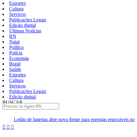
Esportes
Cultura
Serviços
Publicações Legais
Edição digital
Últimas Notícias
RN
Natal
Política
Polícia
Economia
Brasil
Saúde
Esportes
Cultura
Serviços
Publicações Legais
Edição digital
BUSCAR
ÚLTIMAS
erias abre nova frente para energias renováveis no RN
Cosern rec
Pular
para
o