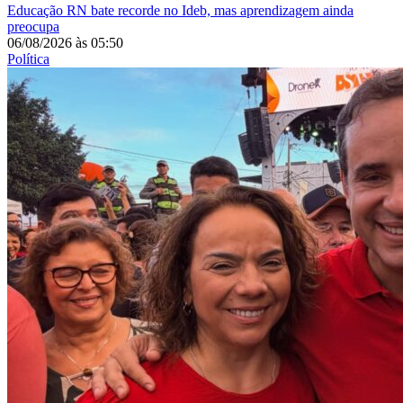
Educação
RN bate recorde no Ideb, mas aprendizagem ainda
preocupa
06/08/2026
às
05:50
Política