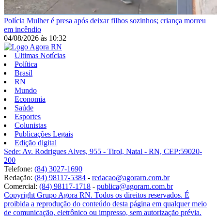
Polícia
Mulher é presa após deixar filhos sozinhos; criança morreu
em incêndio
04/08/2026
às
10:32
Últimas Notícias
Política
Brasil
RN
Mundo
Economia
Saúde
Esportes
Colunistas
Publicações Legais
Edição digital
Sede: Av. Rodrigues Alves, 955 - Tirol, Natal - RN, CEP:59020-
200
Telefone:
(84) 3027-1690
Redação:
(84) 98117-5384
-
redacao@agorarn.com.br
Comercial:
(84) 98117-1718
-
publica@agorarn.com.br
Copyright Grupo Agora RN. Todos os direitos reservados. É
proibida a reprodução do conteúdo desta página em qualquer meio
de comunicação, eletrônico ou impresso, sem autorização prévia.