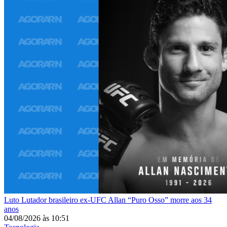
Luto
Lutador brasileiro ex-UFC Allan “Puro Osso” morre aos 34
anos
04/08/2026
às
10:51