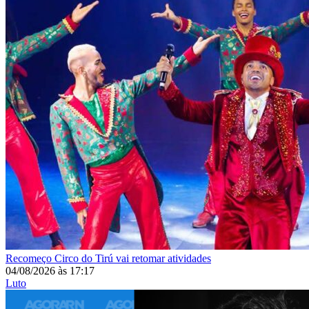
Recomeço
Circo do Tirú vai retomar atividades
04/08/2026
às
17:17
Luto