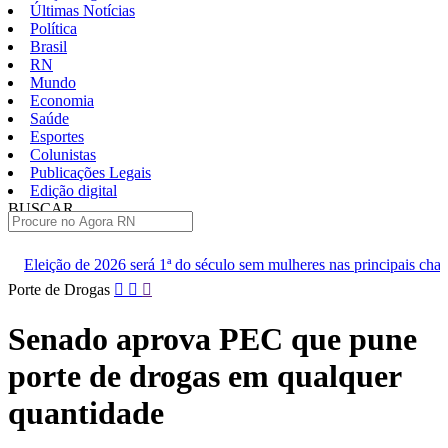
Últimas Notícias
Política
Brasil
RN
Mundo
Economia
Saúde
Esportes
Colunistas
Publicações Legais
Edição digital
BUSCAR
ÚLTIMAS
rá 1ª do século sem mulheres nas principais chapas
Renan diz qu
Pular
Porte de Drogas
para
o
Senado aprova PEC que pune
conteúdo
porte de drogas em qualquer
quantidade