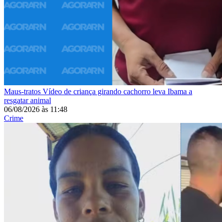
Maus-tratos
Vídeo de criança girando cachorro leva Ibama a
resgatar animal
06/08/2026
às
11:48
Crime