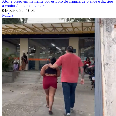
Ator é preso em flagrante por estupro de criança de 5 anos e diz que
a confundiu com a namorada
04/08/2026
às
10:39
Polícia