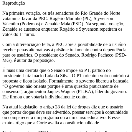
Reprodução
Na primeira votação, os três senadores do Rio Grande do Norte
votaram a favor da PEC: Rogério Marinho (PL), Styvenson
Valentim (Podemos) e Zenaide Maia (PSD). Na segunda votação,
Zenaide se ausentou enquanto Rogério e Styvenson repetiram os
votos do 1º turno.
Com a diferenciação feita, a PEC abre a possibilidade de o usuário
receber penas alternativas à prisão e tratamento contra dependência
para os usuários. O presidente do Senado, Rodrigo Pacheco (PSD-
MG), é autor da proposição.
É mais uma derrota que o Senado impõe ao PT, partido do
presidente Luiz Inácio Lula da Silva. O PT orientou voto contrário à
proposta e ficou isolado. Formalmente, o governo liberou a bancada.
“O governo não orienta porque é uma questão praticamente de
consenso”, argumentou Jaques Wagner (PT-BA), líder do governo.
Ele firmou que votaria individualmente contra.
Na atual legislação, o artigo 28 da lei de drogas diz que o usuário
que portar drogas deve ser advertido, prestar serviços à comunidade
ou comparecer a um programa ou a um curso educativo. É esse
exato artigo que a Corte avalia a constitucionalidade.