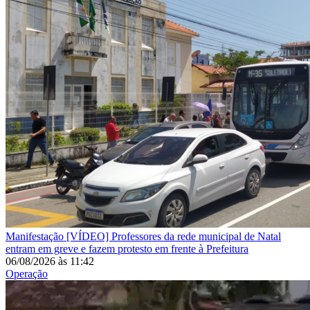
Manifestação
[VÍDEO] Professores da rede municipal de Natal
entram em greve e fazem protesto em frente à Prefeitura
06/08/2026
às
11:42
Operação