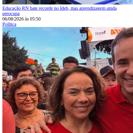
Educação
RN bate recorde no Ideb, mas aprendizagem ainda
preocupa
06/08/2026
às
05:50
Política