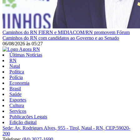
Caminhos do RN
FIERN e MIDIACOM/RN promovem Fórum
Caminhos do RN com candidatos ao Governo e ao Senado
06/08/2026
às
05:27
Últimas Notícias
RN
Natal
Política
Polícia
Economia
Brasil
Saúde
Esportes
Cultura
Serviços
Publicações Legais
Edição digital
Sede: Av. Rodrigues Alves, 955 - Tirol, Natal - RN, CEP:59020-
200
Telefone:
(84) 3027-1690