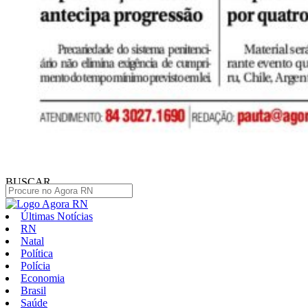
BUSCAR
Últimas Notícias
RN
Natal
Política
Polícia
Economia
Brasil
Saúde