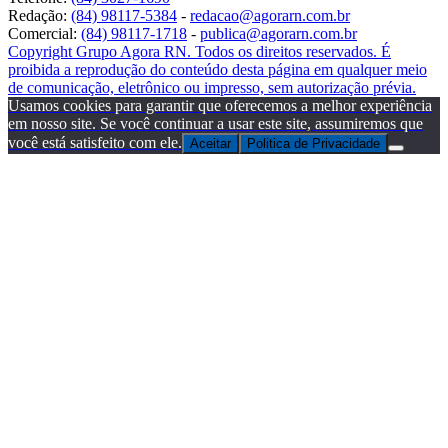
Redação:
(84) 98117-5384
-
redacao@agorarn.com.br
Comercial:
(84) 98117-1718
-
publica@agorarn.com.br
Copyright Grupo Agora RN. Todos os direitos reservados. É
proibida a reprodução do conteúdo desta página em qualquer meio
de comunicação, eletrônico ou impresso, sem autorização prévia.
Usamos cookies para garantir que oferecemos a melhor experiência
em nosso site. Se você continuar a usar este site, assumiremos que
você está satisfeito com ele.
Aceitar
Politica de Privacidade