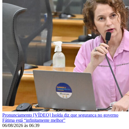
Pronunciamento
[VÍDEO] Isolda diz que segurança no governo
Fátima está “infinitamente melhor”
06/08/2026
às
06:39