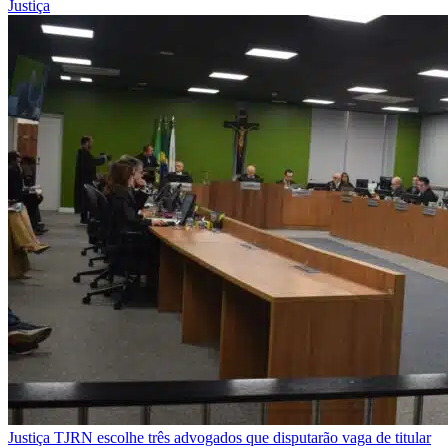
Justiça
Justiça
TJRN escolhe três advogados que disputarão vaga de titular