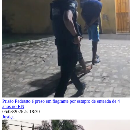
Prisão
Padrasto é preso em flagrante por estupro de enteada de 4
anos no RN
05/08/2026
às
18:39
Justiça