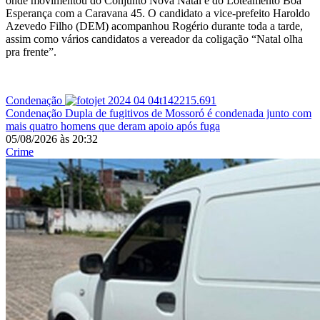
onde movimentou do Conjunto Nova Natal e do Loteamento Boa
Esperança com a Caravana 45. O candidato a vice-prefeito Haroldo
Azevedo Filho (DEM) acompanhou Rogério durante toda a tarde,
assim como vários candidatos a vereador da coligação “Natal olha
pra frente”.
Condenação
Condenação
Dupla de fugitivos de Mossoró é condenada junto com
mais quatro homens que deram apoio após fuga
05/08/2026
às
20:32
Crime