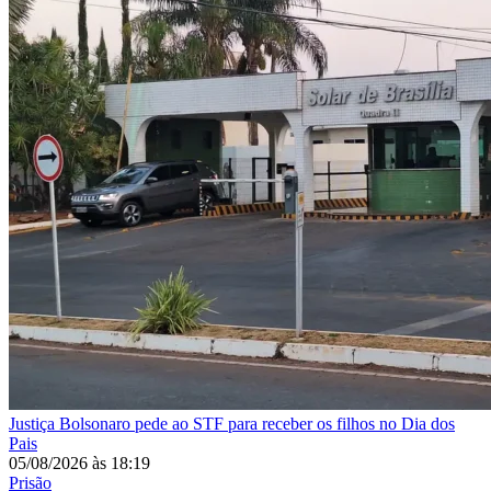
Justiça
Bolsonaro pede ao STF para receber os filhos no Dia dos
Pais
05/08/2026
às
18:19
Prisão