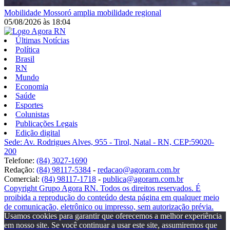
Mobilidade
Mossoró amplia mobilidade regional
05/08/2026
às
18:04
Últimas Notícias
Política
Brasil
RN
Mundo
Economia
Saúde
Esportes
Colunistas
Publicações Legais
Edição digital
Sede: Av. Rodrigues Alves, 955 - Tirol, Natal - RN, CEP:59020-
200
Telefone:
(84) 3027-1690
Redação:
(84) 98117-5384
-
redacao@agorarn.com.br
Comercial:
(84) 98117-1718
-
publica@agorarn.com.br
Copyright Grupo Agora RN. Todos os direitos reservados. É
proibida a reprodução do conteúdo desta página em qualquer meio
de comunicação, eletrônico ou impresso, sem autorização prévia.
Usamos cookies para garantir que oferecemos a melhor experiência
em nosso site. Se você continuar a usar este site, assumiremos que