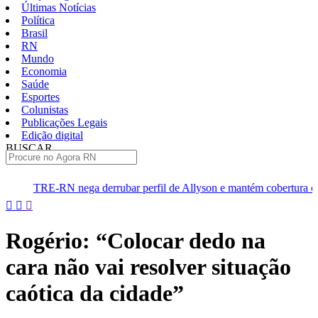
Últimas Notícias
Política
Brasil
RN
Mundo
Economia
Saúde
Esportes
Colunistas
Publicações Legais
Edição digital
BUSCAR
ÚLTIMAS
derrubar perfil de Allyson e mantém cobertura da convenção
D
Pular
para
o
Rogério: “Colocar dedo na
conteúdo
cara não vai resolver situação
caótica da cidade”