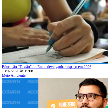
Educação
“Textão” do Enem deve ganhar espaço em 2026
13/07/2026
às
15:08
Meio Ambiente