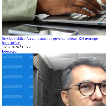
Serviço Público
Na contramão do governo federal, RN restringe
home office
16/07/2026
às
16:28
Educação