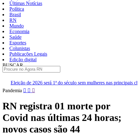
Últimas Notícias
Política
Brasil
RN
Mundo
Economia
Saúde
Esportes
Colunistas
Publicações Legais
Edição digital
BUSCAR
ÚLTIMAS
erá 1ª do século sem mulheres nas principais chapas
Renan diz qu
Pular
Pandemia
para
o
RN registra 01 morte por
conteúdo
Covid nas últimas 24 horas;
novos casos são 44