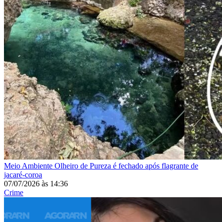
Meio Ambiente
Olheiro de Pureza é fechado após flagrante de
jacaré-coroa
07/07/2026
às
14:36
Crime