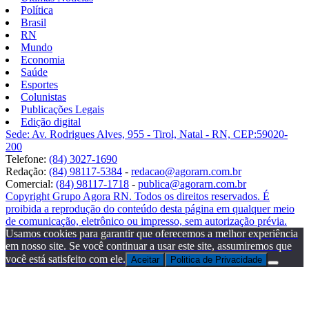
Política
Brasil
RN
Mundo
Economia
Saúde
Esportes
Colunistas
Publicações Legais
Edição digital
Sede: Av. Rodrigues Alves, 955 - Tirol, Natal - RN, CEP:59020-
200
Telefone:
(84) 3027-1690
Redação:
(84) 98117-5384
-
redacao@agorarn.com.br
Comercial:
(84) 98117-1718
-
publica@agorarn.com.br
Copyright Grupo Agora RN. Todos os direitos reservados. É
proibida a reprodução do conteúdo desta página em qualquer meio
de comunicação, eletrônico ou impresso, sem autorização prévia.
Usamos cookies para garantir que oferecemos a melhor experiência
em nosso site. Se você continuar a usar este site, assumiremos que
você está satisfeito com ele.
Aceitar
Politica de Privacidade