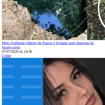
Meio Ambiente
Olheiro de Pureza é fechado após flagrante de
jacaré-coroa
07/07/2026
às
14:36
Crime