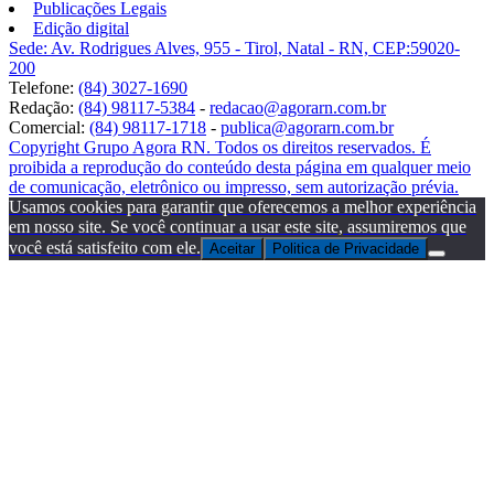
Publicações Legais
Edição digital
Sede: Av. Rodrigues Alves, 955 - Tirol, Natal - RN, CEP:59020-
200
Telefone:
(84) 3027-1690
Redação:
(84) 98117-5384
-
redacao@agorarn.com.br
Comercial:
(84) 98117-1718
-
publica@agorarn.com.br
Copyright Grupo Agora RN. Todos os direitos reservados. É
proibida a reprodução do conteúdo desta página em qualquer meio
de comunicação, eletrônico ou impresso, sem autorização prévia.
Usamos cookies para garantir que oferecemos a melhor experiência
em nosso site. Se você continuar a usar este site, assumiremos que
você está satisfeito com ele.
Aceitar
Politica de Privacidade