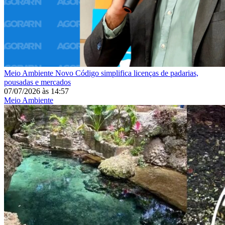
Meio Ambiente
Novo Código simplifica licenças de padarias,
pousadas e mercados
07/07/2026
às
14:57
Meio Ambiente