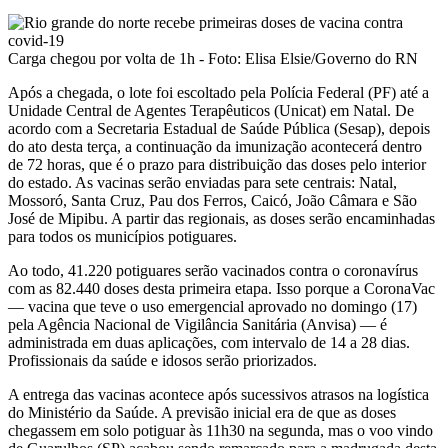
Carga chegou por volta de 1h - Foto: Elisa Elsie/Governo do RN
Após a chegada, o lote foi escoltado pela Polícia Federal (PF) até a
Unidade Central de Agentes Terapêuticos (Unicat) em Natal. De
acordo com a Secretaria Estadual de Saúde Pública (Sesap), depois
do ato desta terça, a continuação da imunização acontecerá dentro
de 72 horas, que é o prazo para distribuição das doses pelo interior
do estado. As vacinas serão enviadas para sete centrais: Natal,
Mossoró, Santa Cruz, Pau dos Ferros, Caicó, João Câmara e São
José de Mipibu. A partir das regionais, as doses serão encaminhadas
para todos os municípios potiguares.
Ao todo, 41.220 potiguares serão vacinados contra o coronavírus
com as 82.440 doses desta primeira etapa. Isso porque a CoronaVac
— vacina que teve o uso emergencial aprovado no domingo (17)
pela Agência Nacional de Vigilância Sanitária (Anvisa) — é
administrada em duas aplicações, com intervalo de 14 a 28 dias.
Profissionais da saúde e idosos serão priorizados.
A entrega das vacinas acontece após sucessivos atrasos na logística
do Ministério da Saúde. A previsão inicial era de que as doses
chegassem em solo potiguar às 11h30 na segunda, mas o voo vindo