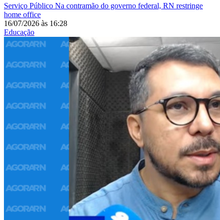
Serviço Público
Na contramão do governo federal, RN restringe
home office
16/07/2026
às
16:28
Educação