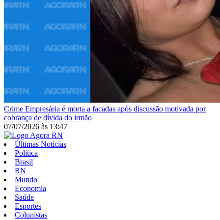
Crime
Empresária é morta a facadas após discussão motivada por
cobrança de dívida do irmão
07/07/2026
às
13:47
Últimas Notícias
Política
Brasil
RN
Mundo
Economia
Saúde
Esportes
Colunistas