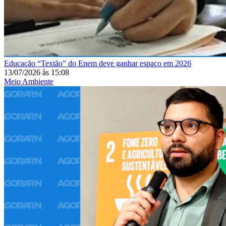
Educação
“Textão” do Enem deve ganhar espaço em 2026
13/07/2026
às
15:08
Meio Ambiente