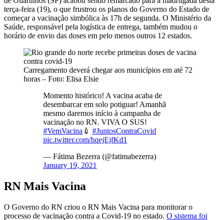
de Guarulhos (SP) acabou sendo remarcado para a madrugada desta
terça-feira (19), o que frustrou os planos do Governo do Estado de
começar a vacinação simbólica às 17h de segunda. O Ministério da
Saúde, responsável pela logística de entrega, também mudou o
horário de envio das doses em pelo menos outros 12 estados.
Carregamento deverá chegar aos municípios em até 72
horas – Foto: Elisa Elsie
Momento histórico! A vacina acaba de
desembarcar em solo potiguar! Amanhã
mesmo daremos início à campanha de
vacinação no RN. VIVA O SUS!
#VemVacina
💉
#JuntosContraCovid
pic.twitter.com/hqejEjfKd1
— Fátima Bezerra (@fatimabezerra)
January 19, 2021
RN Mais Vacina
O Governo do RN criou o RN Mais Vacina para monitorar o
processo de vacinação contra a Covid-19 no estado.
O sistema foi