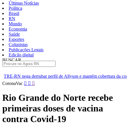
Últimas Notícias
Política
Brasil
RN
Mundo
Economia
Saúde
Esportes
Colunistas
Publicações Legais
Edição digital
BUSCAR
ÚLTIMAS
ar perfil de Allyson e mantém cobertura da convenção
Dupla d
Pular
CoronaVac
para
o
Rio Grande do Norte recebe
conteúdo
primeiras doses de vacina
contra Covid-19