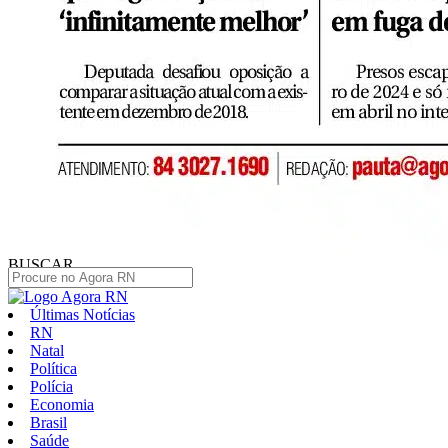
BUSCAR
Últimas Notícias
RN
Natal
Política
Polícia
Economia
Brasil
Saúde