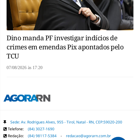
Dino manda PF investigar indícios de
crimes em emendas Pix apontados pelo
TCU
07/08/2026
às
17:20
Sede: Av. Rodrigues Alves, 955 - Tirol, Natal - RN, CEP:59020-200
Telefone:
(84) 3027-1690
Redação:
(84) 98117-5384
-
redacao@agorarn.com.br