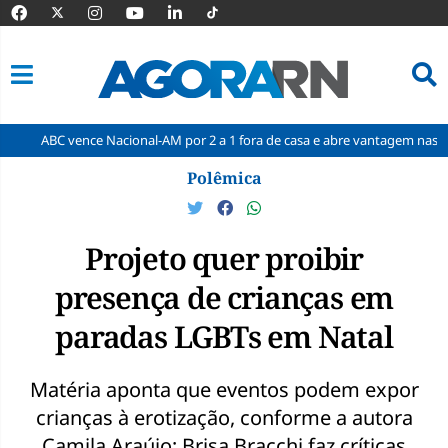
ence Nacional-AM por 2 a 1 fora de casa e abre vantagem nas quartas
Pular
Polêmica
para
o
conteúdo
Projeto quer proibir
presença de crianças em
paradas LGBTs em Natal
Matéria aponta que eventos podem expor
crianças à erotização, conforme a autora
Camila Araújo; Brisa Bracchi faz críticas