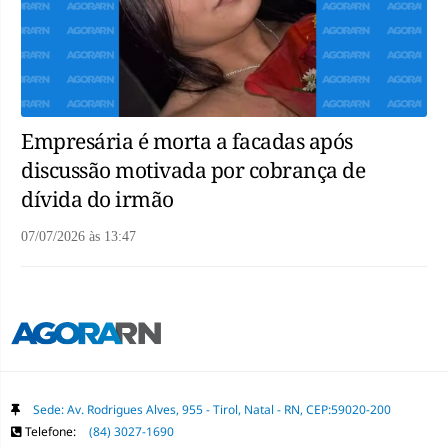
Empresária é morta a facadas após
discussão motivada por cobrança de
dívida do irmão
07/07/2026
às
13:47
Sede: Av. Rodrigues Alves, 955 - Tirol, Natal - RN, CEP:59020-200
Telefone:
(84) 3027-1690