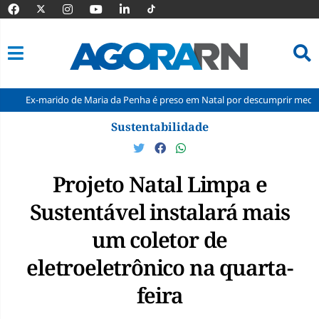
rido de Maria da Penha é preso em Natal por descumprir medida protetiva
Pular
Sustentabilidade
para
o
conteúdo
Projeto Natal Limpa e
Sustentável instalará mais
um coletor de
eletroeletrônico na quarta-
feira