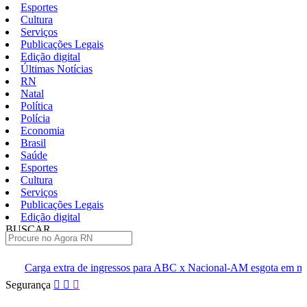
Esportes
Cultura
Serviços
Publicações Legais
Edição digital
Últimas Notícias
RN
Natal
Política
Polícia
Economia
Brasil
Saúde
Esportes
Cultura
Serviços
Publicações Legais
Edição digital
BUSCAR
ÚLTIMAS
e ingressos para ABC x Nacional-AM esgota em minutos
Cúpula d
Pular
Segurança
para
o