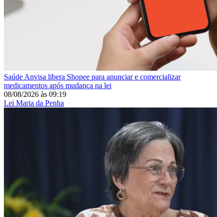
Saúde
Anvisa libera Shopee para anunciar e comercializar
medicamentos após mudança na lei
08/08/2026
às
09:19
Lei Maria da Penha