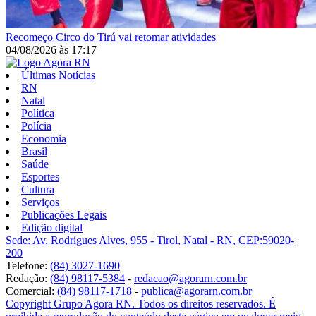
Recomeço
Circo do Tirú vai retomar atividades
04/08/2026
às
17:17
Últimas Notícias
RN
Natal
Política
Polícia
Economia
Brasil
Saúde
Esportes
Cultura
Serviços
Publicações Legais
Edição digital
Sede: Av. Rodrigues Alves, 955 - Tirol, Natal - RN, CEP:59020-
200
Telefone:
(84) 3027-1690
Redação:
(84) 98117-5384
-
redacao@agorarn.com.br
Comercial:
(84) 98117-1718
-
publica@agorarn.com.br
Copyright Grupo Agora RN. Todos os direitos reservados. É