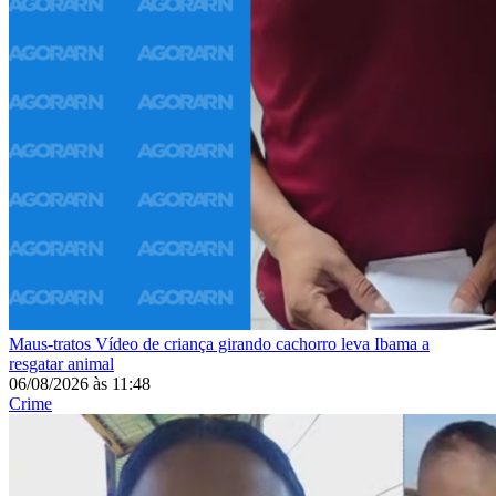
Maus-tratos
Vídeo de criança girando cachorro leva Ibama a
resgatar animal
06/08/2026
às
11:48
Crime