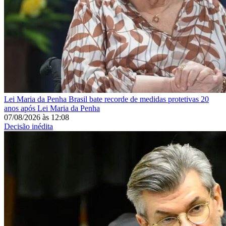
Lei Maria da Penha
Brasil bate recorde de medidas protetivas 20
anos após Lei Maria da Penha
07/08/2026
às
12:08
Decisão inédita