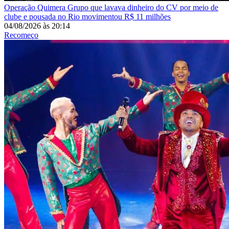
Operação Quimera
Grupo que lavava dinheiro do CV por meio de
clube e pousada no Rio movimentou R$ 11 milhões
04/08/2026
às
20:14
Recomeço