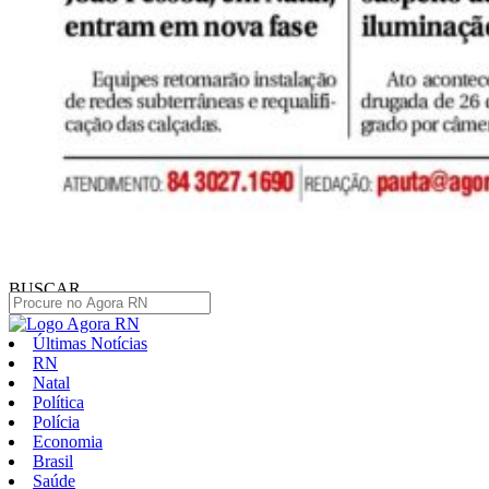
BUSCAR
Últimas Notícias
RN
Natal
Política
Polícia
Economia
Brasil
Saúde