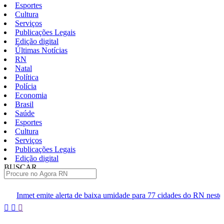
Esportes
Cultura
Serviços
Publicações Legais
Edição digital
Últimas Notícias
RN
Natal
Política
Polícia
Economia
Brasil
Saúde
Esportes
Cultura
Serviços
Publicações Legais
Edição digital
BUSCAR
ÚLTIMAS
ta de baixa umidade para 77 cidades do RN neste sábado
Polícia 
Pular
para
o