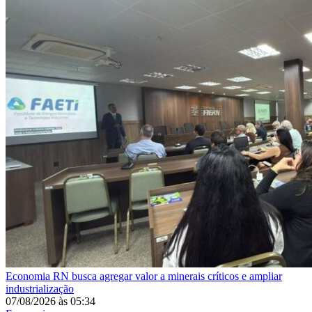
Economia
RN busca agregar valor a minerais críticos e ampliar
industrialização
07/08/2026
às
05:34