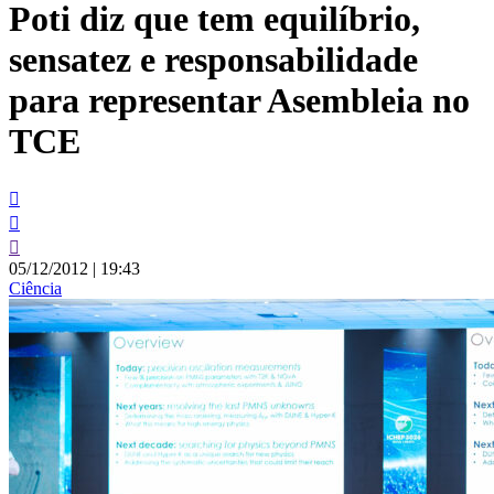
Poti diz que tem equilíbrio,
conteúdo
sensatez e responsabilidade
para representar Asembleia no
TCE
05/12/2012
|
19:43
Ciência