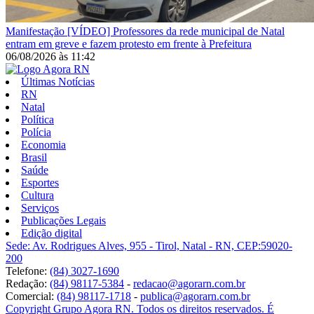
Manifestação
[VÍDEO] Professores da rede municipal de Natal
entram em greve e fazem protesto em frente à Prefeitura
06/08/2026
às
11:42
Últimas Notícias
RN
Natal
Política
Polícia
Economia
Brasil
Saúde
Esportes
Cultura
Serviços
Publicações Legais
Edição digital
Sede: Av. Rodrigues Alves, 955 - Tirol, Natal - RN, CEP:59020-
200
Telefone:
(84) 3027-1690
Redação:
(84) 98117-5384
-
redacao@agorarn.com.br
Comercial:
(84) 98117-1718
-
publica@agorarn.com.br
Copyright Grupo Agora RN. Todos os direitos reservados. É