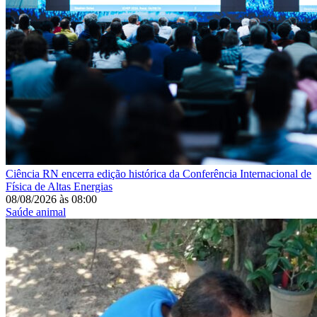
Ciência
RN encerra edição histórica da Conferência Internacional de
Física de Altas Energias
08/08/2026
às
08:00
Saúde animal