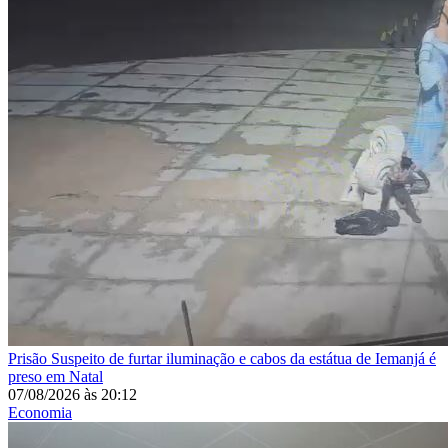
Prisão
Suspeito de furtar iluminação e cabos da estátua de Iemanjá é
preso em Natal
07/08/2026
às
20:12
Economia