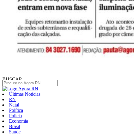
BUSCAR
Últimas Notícias
RN
Natal
Política
Polícia
Economia
Brasil
Saúde