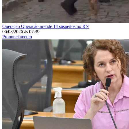
Operação
Operação prende 14 suspeitos no RN
06/08/2026
às
07:39
Pronunciamento