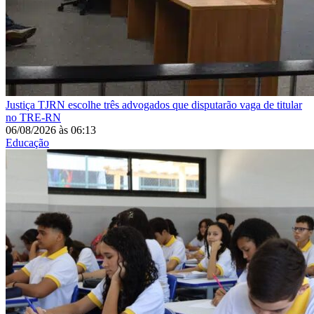
Justiça
TJRN escolhe três advogados que disputarão vaga de titular
no TRE-RN
06/08/2026
às
06:13
Educação