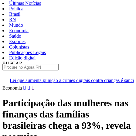
Últimas Notícias
Política
Brasil
RN
Mundo
Economia
Saúde
Esportes
Colunistas
Publicações Legais
Edição digital
BUSCAR
ÚLTIMAS
unição a crimes digitais contra crianças é sancionada
Alice Carva
Pular
Economia
para
o
Participação das mulheres nas
conteúdo
finanças das famílias
brasileiras chega a 93%, revela