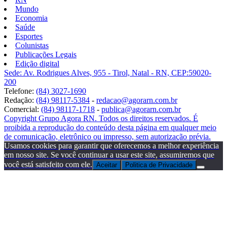
Mundo
Economia
Saúde
Esportes
Colunistas
Publicações Legais
Edição digital
Sede: Av. Rodrigues Alves, 955 - Tirol, Natal - RN, CEP:59020-
200
Telefone:
(84) 3027-1690
Redação:
(84) 98117-5384
-
redacao@agorarn.com.br
Comercial:
(84) 98117-1718
-
publica@agorarn.com.br
Copyright Grupo Agora RN. Todos os direitos reservados. É
proibida a reprodução do conteúdo desta página em qualquer meio
de comunicação, eletrônico ou impresso, sem autorização prévia.
Usamos cookies para garantir que oferecemos a melhor experiência
em nosso site. Se você continuar a usar este site, assumiremos que
você está satisfeito com ele.
Aceitar
Politica de Privacidade