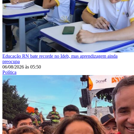
Educação
RN bate recorde no Ideb, mas aprendizagem ainda
preocupa
06/08/2026
às
05:50
Política