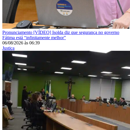
Pronunciamento
[VÍDEO] Isolda diz que segurança no governo
Fátima está “infinitamente melhor”
06/08/2026
às
06:39
Justiça