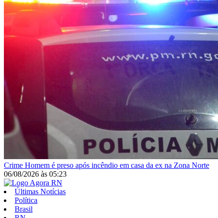
Crime
Homem é preso após incêndio em casa da ex na Zona Norte
06/08/2026
às
05:23
Últimas Notícias
Política
Brasil
RN