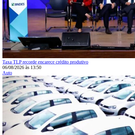
Taxa
TLP recorde encarece crédito produtivo
06/08/2026
às
13:50
Auto