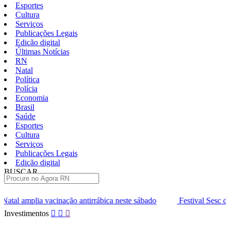
Esportes
Cultura
Serviços
Publicações Legais
Edição digital
Últimas Notícias
RN
Natal
Política
Polícia
Economia
Brasil
Saúde
Esportes
Cultura
Serviços
Publicações Legais
Edição digital
BUSCAR
ÚLTIMAS
ão antirrábica neste sábado
Festival Sesc de Música entra na fase 
Pular
Investimentos
para
o