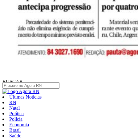
BUSCAR
Últimas Notícias
RN
Natal
Política
Polícia
Economia
Brasil
Saúde