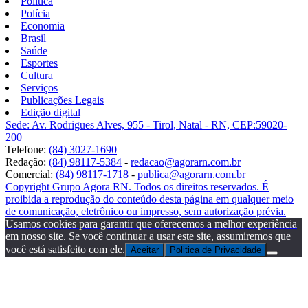
Política
Polícia
Economia
Brasil
Saúde
Esportes
Cultura
Serviços
Publicações Legais
Edição digital
Sede: Av. Rodrigues Alves, 955 - Tirol, Natal - RN, CEP:59020-
200
Telefone:
(84) 3027-1690
Redação:
(84) 98117-5384
-
redacao@agorarn.com.br
Comercial:
(84) 98117-1718
-
publica@agorarn.com.br
Copyright Grupo Agora RN. Todos os direitos reservados. É
proibida a reprodução do conteúdo desta página em qualquer meio
de comunicação, eletrônico ou impresso, sem autorização prévia.
Usamos cookies para garantir que oferecemos a melhor experiência
em nosso site. Se você continuar a usar este site, assumiremos que
você está satisfeito com ele.
Aceitar
Politica de Privacidade