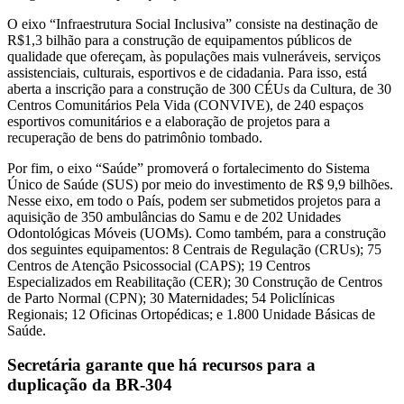
O eixo “Infraestrutura Social Inclusiva” consiste na destinação de
R$1,3 bilhão para a construção de equipamentos públicos de
qualidade que ofereçam, às populações mais vulneráveis, serviços
assistenciais, culturais, esportivos e de cidadania. Para isso, está
aberta a inscrição para a construção de 300 CÉUs da Cultura, de 30
Centros Comunitários Pela Vida (CONVIVE), de 240 espaços
esportivos comunitários e a elaboração de projetos para a
recuperação de bens do patrimônio tombado.
Por fim, o eixo “Saúde” promoverá o fortalecimento do Sistema
Único de Saúde (SUS) por meio do investimento de R$ 9,9 bilhões.
Nesse eixo, em todo o País, podem ser submetidos projetos para a
aquisição de 350 ambulâncias do Samu e de 202 Unidades
Odontológicas Móveis (UOMs). Como também, para a construção
dos seguintes equipamentos: 8 Centrais de Regulação (CRUs); 75
Centros de Atenção Psicossocial (CAPS); 19 Centros
Especializados em Reabilitação (CER); 30 Construção de Centros
de Parto Normal (CPN); 30 Maternidades; 54 Policlínicas
Regionais; 12 Oficinas Ortopédicas; e 1.800 Unidade Básicas de
Saúde.
Secretária garante que há recursos para a
duplicação da BR-304