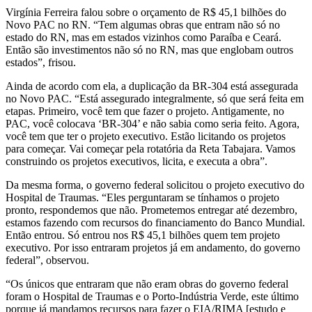
Virgínia Ferreira falou sobre o orçamento de R$ 45,1 bilhões do
Novo PAC no RN. “Tem algumas obras que entram não só no
estado do RN, mas em estados vizinhos como Paraíba e Ceará.
Então são investimentos não só no RN, mas que englobam outros
estados”, frisou.
Ainda de acordo com ela, a duplicação da BR-304 está assegurada
no Novo PAC. “Está assegurado integralmente, só que será feita em
etapas. Primeiro, você tem que fazer o projeto. Antigamente, no
PAC, você colocava ‘BR-304’ e não sabia como seria feito. Agora,
você tem que ter o projeto executivo. Estão licitando os projetos
para começar. Vai começar pela rotatória da Reta Tabajara. Vamos
construindo os projetos executivos, licita, e executa a obra”.
Da mesma forma, o governo federal solicitou o projeto executivo do
Hospital de Traumas. “Eles perguntaram se tínhamos o projeto
pronto, respondemos que não. Prometemos entregar até dezembro,
estamos fazendo com recursos do financiamento do Banco Mundial.
Então entrou. Só entrou nos R$ 45,1 bilhões quem tem projeto
executivo. Por isso entraram projetos já em andamento, do governo
federal”, observou.
“Os únicos que entraram que não eram obras do governo federal
foram o Hospital de Traumas e o Porto-Indústria Verde, este último
porque já mandamos recursos para fazer o EIA/RIMA [estudo e