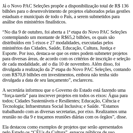
Já o Novo PAC Seleções propõe a disponibilização total de R$ 136
bilhões para o desenvolvimento de projetos elaborados pelas gestões
estaduais e municipais de todo o País, a serem submetidos para
análise dos ministérios finalísticos.
“No dia 9 de outubro, foi aberta a 1ª etapa do Novo PAC Seleções
contemplando um montante de R$65,2 bilhões, os quais são
distribuídos em 5 eixos e 27 modalidades, executadas pelos
ministérios das Cidades, Saúde, Educação, Cultura, Justiça e
Esporte. Por isso, destaca-se que os entes podem submeter projetos
para diversas áreas, de acordo com os critérios de inscrição e seleção
de cada modalidade, até o dia 10 de novembro. Além disso, foi
divulgada a realização da 2ª etapa do Novo PAC Seleções, contando
com R$70,8 bilhões em investimentos, embora não tenha sido
divulgada a data de seu lançamento”, esclareceu.
A secretária informou que o Governo do Estado está fazendo uma
“força-tarefa” para inscrever projetos em todos os eixos: Água para
todos; Cidades Sustentáveis e Resilientes; Educação, Ciência e
Tecnologia; Infraestrutura Social Inclusiva; e Saúde. “Estamos
trabalhando com as diversas secretarias, por eixo. Realizamos uma
reunião no dia 9 e traçamos reuniões diárias com os órgãos”, disse.
Ela destacou como exemplos de projetos que serão apresentados
pelo Estado os “CÉUs da Cultura”, espaços públicos de uso