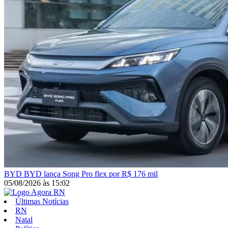
BYD
BYD lança Song Pro flex por R$ 176 mil
05/08/2026
às
15:02
Últimas Notícias
RN
Natal