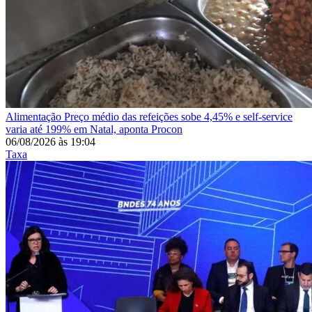
Alimentação
Preço médio das refeições sobe 4,45% e self-service
varia até 199% em Natal, aponta Procon
06/08/2026
às
19:04
Taxa