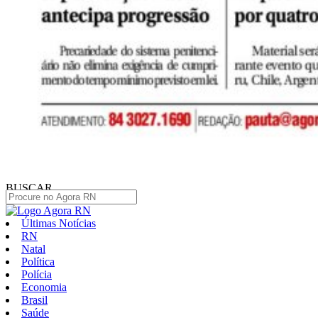
BUSCAR
Últimas Notícias
RN
Natal
Política
Polícia
Economia
Brasil
Saúde