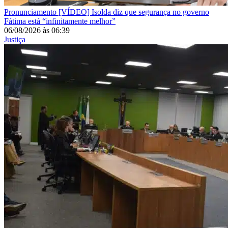
Pronunciamento
[VÍDEO] Isolda diz que segurança no governo
Fátima está “infinitamente melhor”
06/08/2026
às
06:39
Justiça