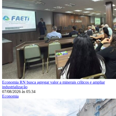
Economia
RN busca agregar valor a minerais críticos e ampliar
industrialização
07/08/2026
às
05:34
Economia