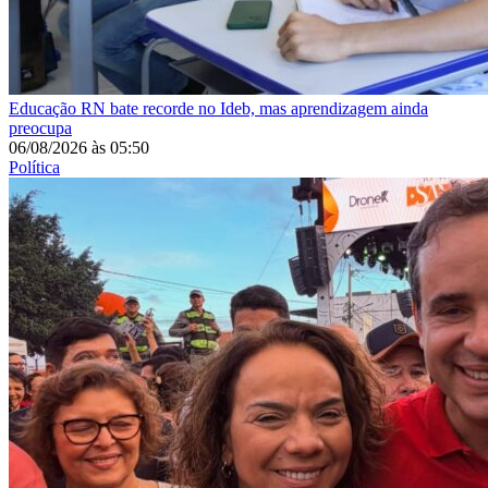
Educação
RN bate recorde no Ideb, mas aprendizagem ainda
preocupa
06/08/2026
às
05:50
Política