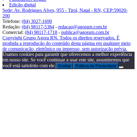
Edição digital
Sede: Av. Rodrigues Alves, 955 - Tirol, Natal - RN, CEP:59020-
200
Telefone:
(84) 3027-1690
Redação:
(84) 98117-5384
-
redacao@agorarn.com.br
Comercial:
(84) 98117-1718
-
publica@agorarn.com.br
Copyright Grupo Agora RN. Todos os direitos reservados. É
proibida a reprodução do conteúdo desta página em qualquer meio
de comunicação, eletrônico ou impresso, sem autorização prévia.
Usamos cookies para garantir que oferecemos a melhor experiência
em nosso site. Se você continuar a usar este site, assumiremos que
você está satisfeito com ele.
Aceitar
Politica de Privacidade