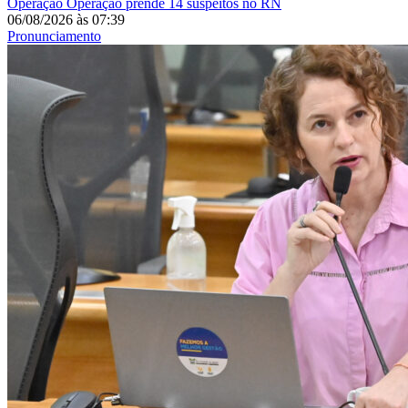
Operação
Operação prende 14 suspeitos no RN
06/08/2026
às
07:39
Pronunciamento