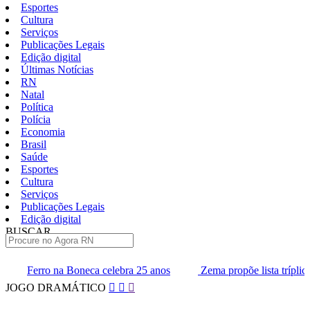
Esportes
Cultura
Serviços
Publicações Legais
Edição digital
Últimas Notícias
RN
Natal
Política
Polícia
Economia
Brasil
Saúde
Esportes
Cultura
Serviços
Publicações Legais
Edição digital
BUSCAR
ÚLTIMAS
 celebra 25 anos
Zema propõe lista tríplice para escolha dos mi
Pular
JOGO DRAMÁTICO
para
o