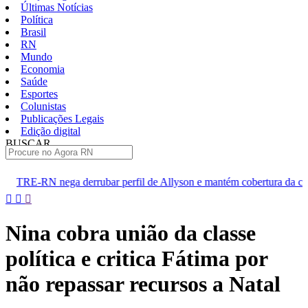
Últimas Notícias
Política
Brasil
RN
Mundo
Economia
Saúde
Esportes
Colunistas
Publicações Legais
Edição digital
BUSCAR
ÚLTIMAS
bar perfil de Allyson e mantém cobertura da convenção
Dupla 
Pular
para
o
Nina cobra união da classe
conteúdo
política e critica Fátima por
não repassar recursos a Natal