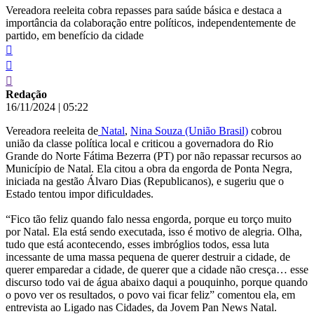
Vereadora reeleita cobra repasses para saúde básica e destaca a
importância da colaboração entre políticos, independentemente de
partido, em benefício da cidade
Redação
16/11/2024
|
05:22
Vereadora reeleita de
Natal
,
Nina Souza (União Brasil)
cobrou
união da classe política local e criticou a governadora do Rio
Grande do Norte Fátima Bezerra (PT) por não repassar recursos ao
Município de Natal. Ela citou a obra da engorda de Ponta Negra,
iniciada na gestão Álvaro Dias (Republicanos), e sugeriu que o
Estado tentou impor dificuldades.
“Fico tão feliz quando falo nessa engorda, porque eu torço muito
por Natal. Ela está sendo executada, isso é motivo de alegria. Olha,
tudo que está acontecendo, esses imbróglios todos, essa luta
incessante de uma massa pequena de querer destruir a cidade, de
querer emparedar a cidade, de querer que a cidade não cresça… esse
discurso todo vai de água abaixo daqui a pouquinho, porque quando
o povo ver os resultados, o povo vai ficar feliz” comentou ela, em
entrevista ao Ligado nas Cidades, da Jovem Pan News Natal.