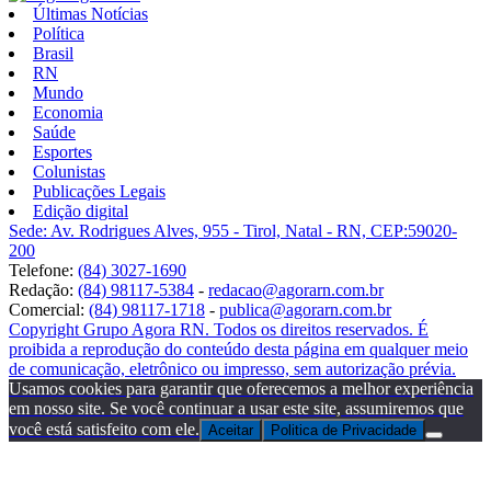
Últimas Notícias
Política
Brasil
RN
Mundo
Economia
Saúde
Esportes
Colunistas
Publicações Legais
Edição digital
Sede: Av. Rodrigues Alves, 955 - Tirol, Natal - RN, CEP:59020-
200
Telefone:
(84) 3027-1690
Redação:
(84) 98117-5384
-
redacao@agorarn.com.br
Comercial:
(84) 98117-1718
-
publica@agorarn.com.br
Copyright Grupo Agora RN. Todos os direitos reservados. É
proibida a reprodução do conteúdo desta página em qualquer meio
de comunicação, eletrônico ou impresso, sem autorização prévia.
Usamos cookies para garantir que oferecemos a melhor experiência
em nosso site. Se você continuar a usar este site, assumiremos que
você está satisfeito com ele.
Aceitar
Politica de Privacidade