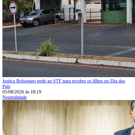
Justiça
Bolsonaro pede ao STF para receber os filhos no Dia dos
Pais
05/08/2026
às
18:19
Neutralidade