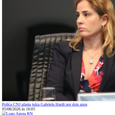
Políca
CNJ afasta juíza Gabriela Hardt por dois anos
05/08/2026
às
16:05