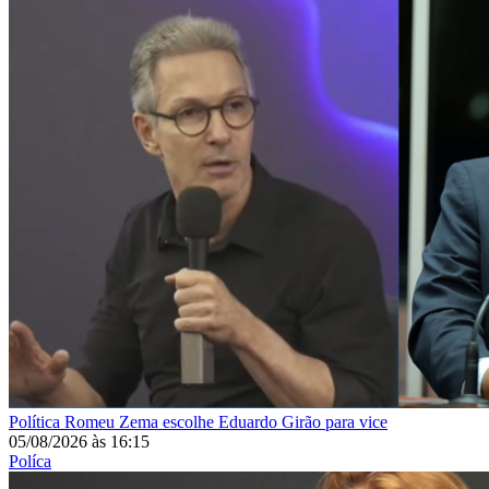
Política
Romeu Zema escolhe Eduardo Girão para vice
05/08/2026
às
16:15
Políca