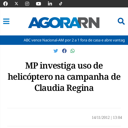
ABC vence Nacional-AM por 2 a 1 fora de casa e abre vantagem nas qua
Pular
para
o
MP investiga uso de
conteúdo
helicóptero na campanha de
Claudia Regina
14/11/2012
|
13:04