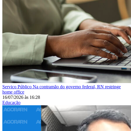
Serviço Público
Na contramão do governo federal, RN restringe
home office
16/07/2026
às
16:28
Educação