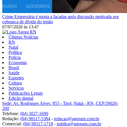
Crime
Empresária é morta a facadas após discussão motivada por
cobrança de dívida do irmão
07/07/2026
às
13:47
Últimas Notícias
RN
Natal
Política
Polícia
Economia
Brasil
Saúde
Esportes
Cultura
Serviços
Publicações Legais
Edição digital
Sede: Av. Rodrigues Alves, 955 - Tirol, Natal - RN, CEP:59020-
200
Telefone:
(84) 3027-1690
Redação:
(84) 98117-5384
-
redacao@agorarn.com.br
Comercial:
(84) 98117-1718
-
publica@agorarn.com.br