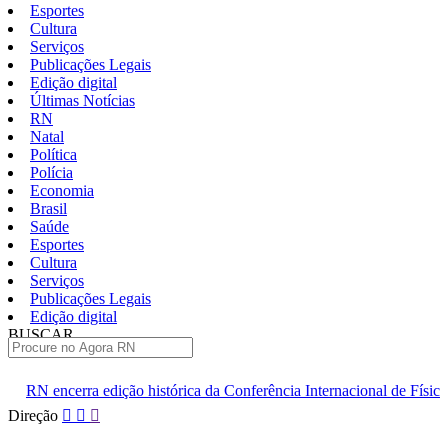
Esportes
Cultura
Serviços
Publicações Legais
Edição digital
Últimas Notícias
RN
Natal
Política
Polícia
Economia
Brasil
Saúde
Esportes
Cultura
Serviços
Publicações Legais
Edição digital
BUSCAR
ÚLTIMAS
o histórica da Conferência Internacional de Física de Altas Energias
Pular
Direção
para
o