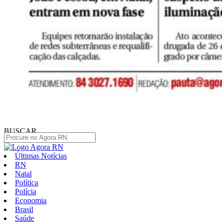
BUSCAR
Últimas Notícias
RN
Natal
Política
Polícia
Economia
Brasil
Saúde