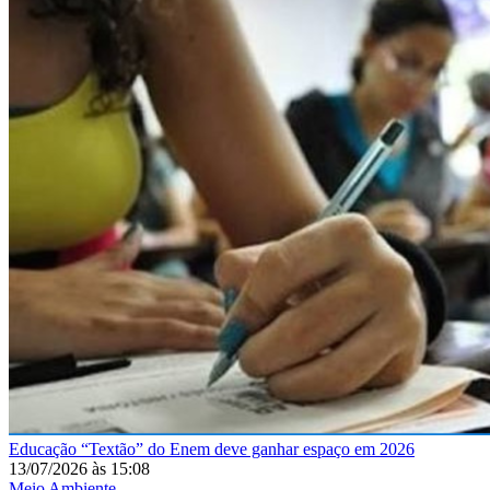
Educação
“Textão” do Enem deve ganhar espaço em 2026
13/07/2026
às
15:08
Meio Ambiente