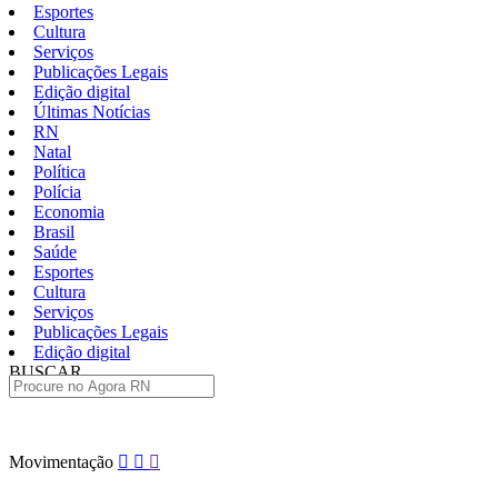
Esportes
Cultura
Serviços
Publicações Legais
Edição digital
Últimas Notícias
RN
Natal
Política
Polícia
Economia
Brasil
Saúde
Esportes
Cultura
Serviços
Publicações Legais
Edição digital
BUSCAR
ÚLTIMAS
Pular
Movimentação
para
o