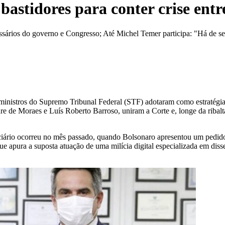
astidores para conter crise entre
ários do governo e Congresso; Até Michel Temer participa: "Há de se 
ministros do Supremo Tribunal Federal (STF) adotaram como estratégia a
ndre de Moraes e Luís Roberto Barroso, uniram a Corte e, longe da ribal
iciário ocorreu no mês passado, quando Bolsonaro apresentou um pedid
que apura a suposta atuação de uma milícia digital especializada em dis