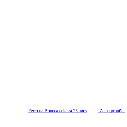
erro na Boneca celebra 25 anos
Zema propõe lista tríplice para