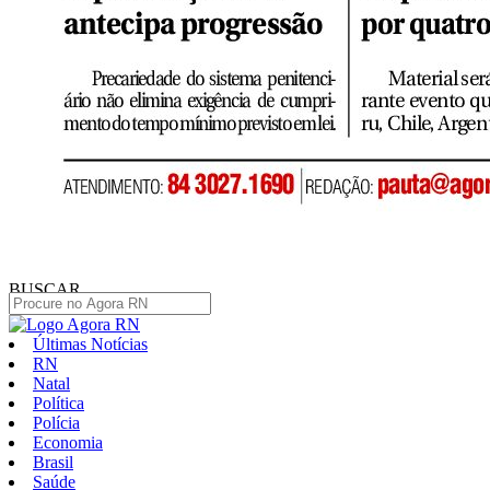
BUSCAR
Últimas Notícias
RN
Natal
Política
Polícia
Economia
Brasil
Saúde