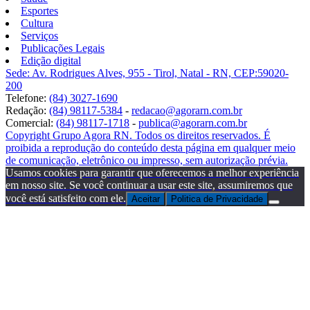
Esportes
Cultura
Serviços
Publicações Legais
Edição digital
Sede: Av. Rodrigues Alves, 955 - Tirol, Natal - RN, CEP:59020-
200
Telefone:
(84) 3027-1690
Redação:
(84) 98117-5384
-
redacao@agorarn.com.br
Comercial:
(84) 98117-1718
-
publica@agorarn.com.br
Copyright Grupo Agora RN. Todos os direitos reservados. É
proibida a reprodução do conteúdo desta página em qualquer meio
de comunicação, eletrônico ou impresso, sem autorização prévia.
Usamos cookies para garantir que oferecemos a melhor experiência
em nosso site. Se você continuar a usar este site, assumiremos que
você está satisfeito com ele.
Aceitar
Politica de Privacidade