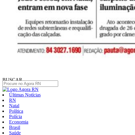
BUSCAR
Últimas Notícias
RN
Natal
Política
Polícia
Economia
Brasil
Saúde