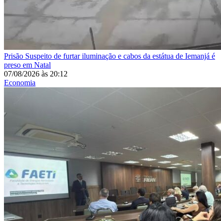
Prisão
Suspeito de furtar iluminação e cabos da estátua de Iemanjá é
preso em Natal
07/08/2026
às
20:12
Economia