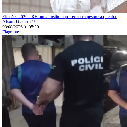
Eleições 2026
TRE multa instituto por erro em pesquisa que deu
Álvaro Dias em 1º
08/08/2026
às
05:20
Flagrante