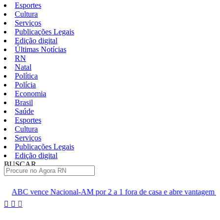
Esportes
Cultura
Serviços
Publicações Legais
Edição digital
Últimas Notícias
RN
Natal
Política
Polícia
Economia
Brasil
Saúde
Esportes
Cultura
Serviços
Publicações Legais
Edição digital
BUSCAR
ÚLTIMAS
l-AM por 2 a 1 fora de casa e abre vantagem nas quartas
Cine 
Pular
para
o