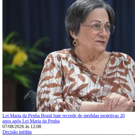
Lei Maria da Penha
Brasil bate recorde de medidas protetivas 20
anos após Lei Maria da Penha
07/08/2026
às
12:08
Decisão inédita