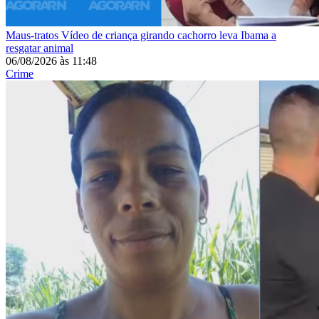
Maus-tratos
Vídeo de criança girando cachorro leva Ibama a
resgatar animal
06/08/2026
às
11:48
Crime