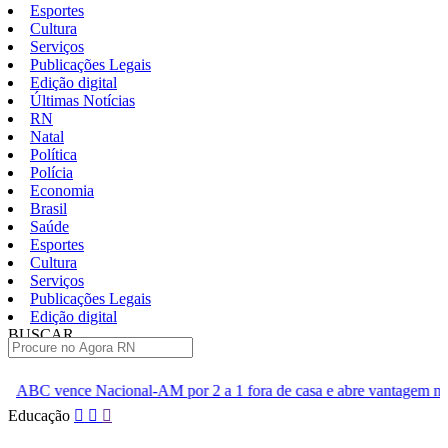
Esportes
Cultura
Serviços
Publicações Legais
Edição digital
Últimas Notícias
RN
Natal
Política
Polícia
Economia
Brasil
Saúde
Esportes
Cultura
Serviços
Publicações Legais
Edição digital
BUSCAR
ÚLTIMAS
l-AM por 2 a 1 fora de casa e abre vantagem nas quartas
Cine 
Pular
Educação
para
o