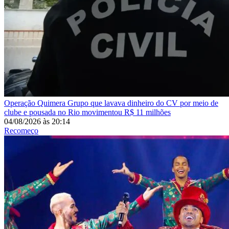
Operação Quimera
Grupo que lavava dinheiro do CV por meio de
clube e pousada no Rio movimentou R$ 11 milhões
04/08/2026
às
20:14
Recomeço