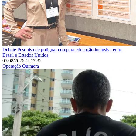
Debate
Pesquisa de potiguar compara educação inclusiva entre
Brasil e Estados Unidos
05/08/2026
às
17:32
Operação Quimera