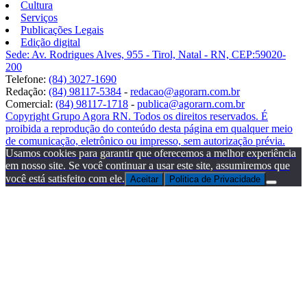
Cultura
Serviços
Publicações Legais
Edição digital
Sede: Av. Rodrigues Alves, 955 - Tirol, Natal - RN, CEP:59020-
200
Telefone:
(84) 3027-1690
Redação:
(84) 98117-5384
-
redacao@agorarn.com.br
Comercial:
(84) 98117-1718
-
publica@agorarn.com.br
Copyright Grupo Agora RN. Todos os direitos reservados. É
proibida a reprodução do conteúdo desta página em qualquer meio
de comunicação, eletrônico ou impresso, sem autorização prévia.
Usamos cookies para garantir que oferecemos a melhor experiência
em nosso site. Se você continuar a usar este site, assumiremos que
você está satisfeito com ele.
Aceitar
Politica de Privacidade