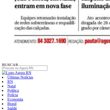
BUSCAR
Últimas Notícias
RN
Natal
Política
Polícia
Economia
Brasil
Saúde