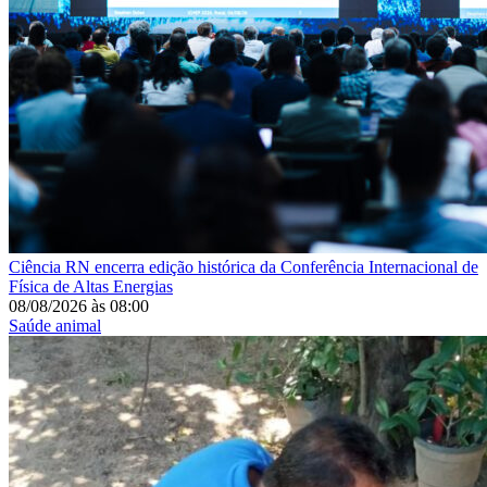
Ciência
RN encerra edição histórica da Conferência Internacional de
Física de Altas Energias
08/08/2026
às
08:00
Saúde animal