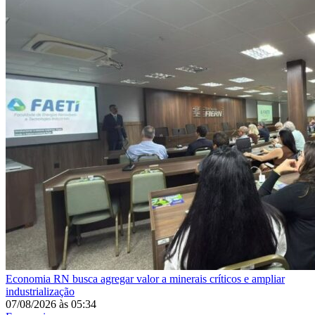
Economia
RN busca agregar valor a minerais críticos e ampliar
industrialização
07/08/2026
às
05:34