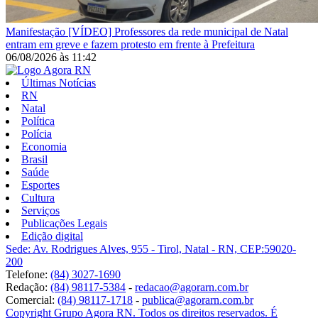
Manifestação
[VÍDEO] Professores da rede municipal de Natal
entram em greve e fazem protesto em frente à Prefeitura
06/08/2026
às
11:42
Últimas Notícias
RN
Natal
Política
Polícia
Economia
Brasil
Saúde
Esportes
Cultura
Serviços
Publicações Legais
Edição digital
Sede: Av. Rodrigues Alves, 955 - Tirol, Natal - RN, CEP:59020-
200
Telefone:
(84) 3027-1690
Redação:
(84) 98117-5384
-
redacao@agorarn.com.br
Comercial:
(84) 98117-1718
-
publica@agorarn.com.br
Copyright Grupo Agora RN. Todos os direitos reservados. É