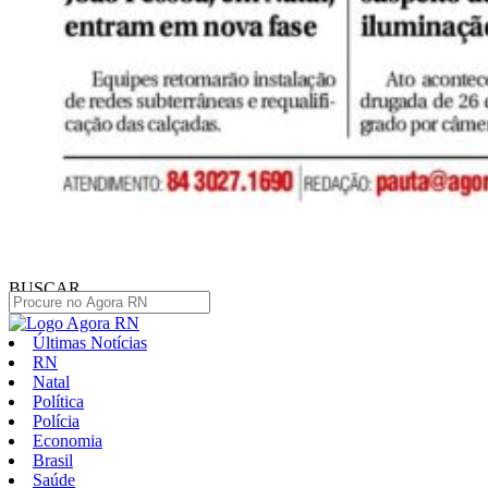
BUSCAR
Últimas Notícias
RN
Natal
Política
Polícia
Economia
Brasil
Saúde