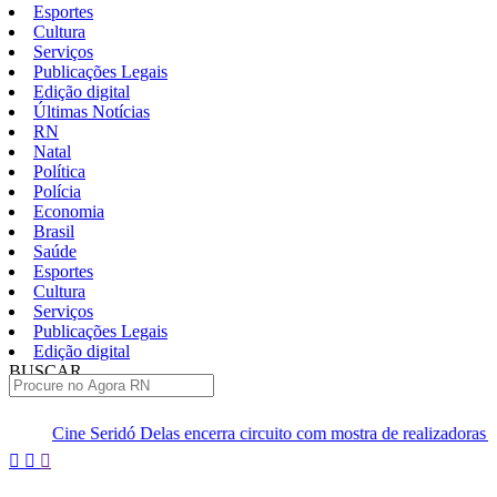
Esportes
Cultura
Serviços
Publicações Legais
Edição digital
Últimas Notícias
RN
Natal
Política
Polícia
Economia
Brasil
Saúde
Esportes
Cultura
Serviços
Publicações Legais
Edição digital
BUSCAR
ÚLTIMAS
las encerra circuito com mostra de realizadoras seridoenses em Caicó
Pular
para
o