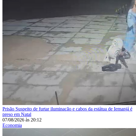
Prisão
Suspeito de furtar iluminação e cabos da estátua de Iemanjá é
preso em Natal
07/08/2026
às
20:12
Economia