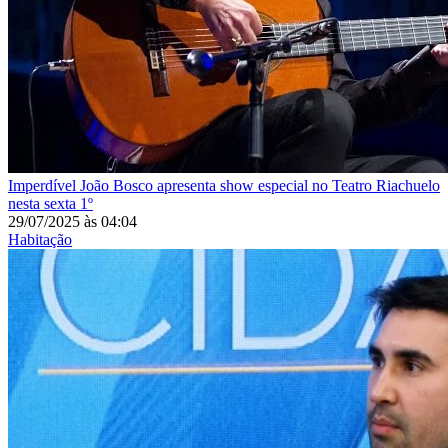
Imperdível
João Bosco apresenta show especial no Teatro Riachuelo
nesta sexta 1º
29/07/2025
às
04:04
Habitação