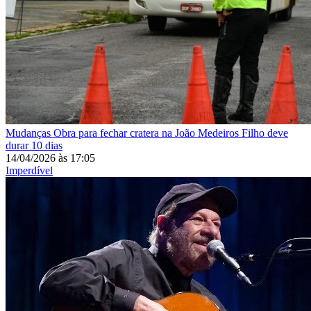
Mudanças
Obra para fechar cratera na João Medeiros Filho deve
durar 10 dias
14/04/2026
às
17:05
Imperdível