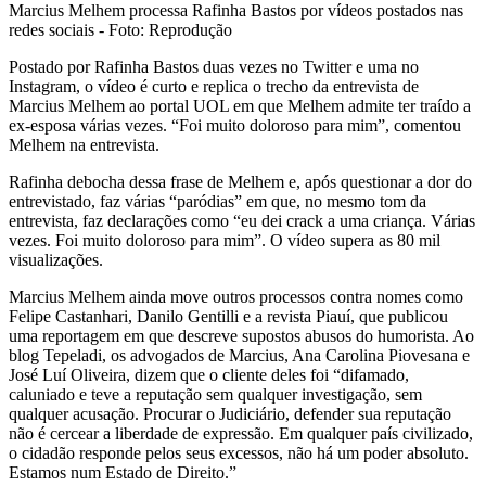
Marcius Melhem processa Rafinha Bastos por vídeos postados nas
redes sociais - Foto: Reprodução
Postado por Rafinha Bastos duas vezes no Twitter e uma no
Instagram, o vídeo é curto e replica o trecho da entrevista de
Marcius Melhem ao portal UOL em que Melhem admite ter traído a
ex-esposa várias vezes. “Foi muito doloroso para mim”, comentou
Melhem na entrevista.
Rafinha debocha dessa frase de Melhem e, após questionar a dor do
entrevistado, faz várias “paródias” em que, no mesmo tom da
entrevista, faz declarações como “eu dei crack a uma criança. Várias
vezes. Foi muito doloroso para mim”. O vídeo supera as 80 mil
visualizações.
Marcius Melhem ainda move outros processos contra nomes como
Felipe Castanhari, Danilo Gentilli e a revista Piauí, que publicou
uma reportagem em que descreve supostos abusos do humorista. Ao
blog Tepeladi, os advogados de Marcius, Ana Carolina Piovesana e
José Luí Oliveira, dizem que o cliente deles foi “difamado,
caluniado e teve a reputação sem qualquer investigação, sem
qualquer acusação. Procurar o Judiciário, defender sua reputação
não é cercear a liberdade de expressão. Em qualquer país civilizado,
o cidadão responde pelos seus excessos, não há um poder absoluto.
Estamos num Estado de Direito.”