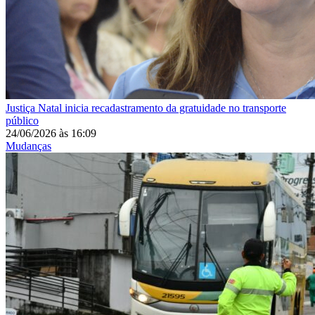
Justiça
Natal inicia recadastramento da gratuidade no transporte
público
24/06/2026
às
16:09
Mudanças