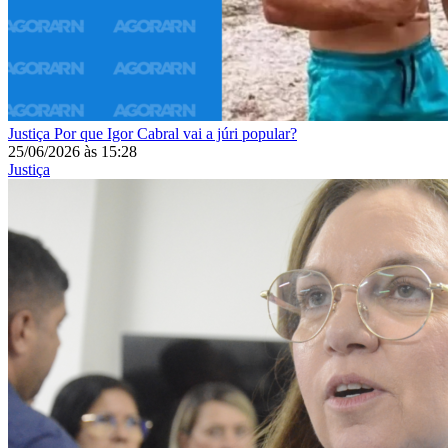
Justiça
Por que Igor Cabral vai a júri popular?
25/06/2026
às
15:28
Justiça