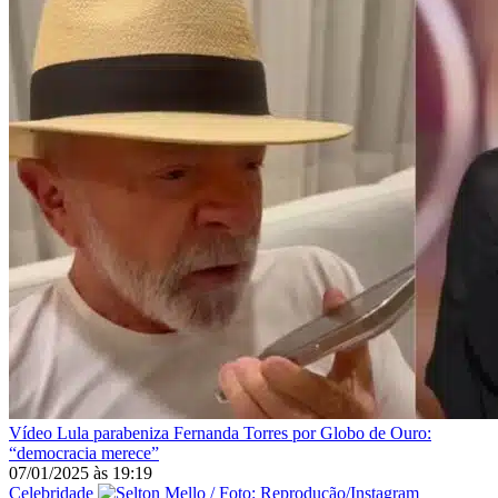
Vídeo
Lula parabeniza Fernanda Torres por Globo de Ouro:
“democracia merece”
07/01/2025
às
19:19
Celebridade