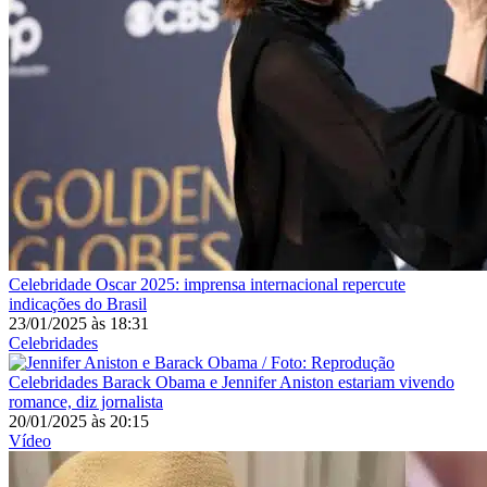
Celebridade
Oscar 2025: imprensa internacional repercute
indicações do Brasil
23/01/2025
às
18:31
Celebridades
Celebridades
Barack Obama e Jennifer Aniston estariam vivendo
romance, diz jornalista
20/01/2025
às
20:15
Vídeo