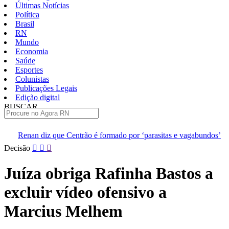
Últimas Notícias
Política
Brasil
RN
Mundo
Economia
Saúde
Esportes
Colunistas
Publicações Legais
Edição digital
BUSCAR
ÚLTIMAS
Centrão é formado por ‘parasitas e vagabundos’
Pacientes são tr
Pular
Decisão
para
o
Juíza obriga Rafinha Bastos a
conteúdo
excluir vídeo ofensivo a
Marcius Melhem