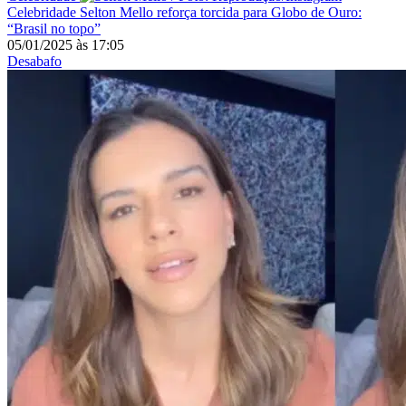
Celebridade
Selton Mello reforça torcida para Globo de Ouro:
“Brasil no topo”
05/01/2025
às
17:05
Desabafo