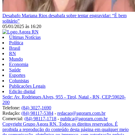
Desabafo
Mariana Rios desabafa sobre tentar engravidar: “É bem
solitário”
05/01/2025
às
16:20
Últimas Notícias
Política
Brasil
RN
Mundo
Economia
Saúde
Esportes
Colunistas
Publicações Legais
Edição digital
Sede: Av. Rodrigues Alves, 955 - Tirol, Natal - RN, CEP:59020-
200
Telefone:
(84) 3027-1690
Redação:
(84) 98117-5384
-
redacao@agorarn.com.br
Comercial:
(84) 98117-1718
-
publica@agorarn.com.br
Copyright Grupo Agora RN. Todos os direitos reservados. É
proibida a reprodução do conteúdo desta página em qualquer meio
de comunicação, eletrônico ou impresso, sem autorização prévia.