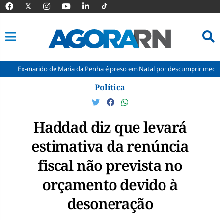
ido de Maria da Penha é preso em Natal por descumprir medida protetiva
Pular
Política
para
o
conteúdo
Haddad diz que levará
estimativa da renúncia
fiscal não prevista no
orçamento devido à
desoneração