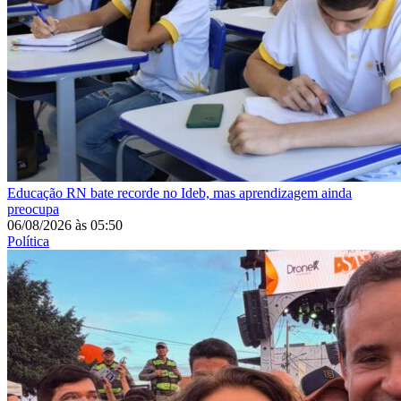
Educação
RN bate recorde no Ideb, mas aprendizagem ainda
preocupa
06/08/2026
às
05:50
Política