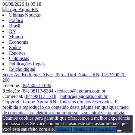
06/08/2026
às
05:18
Últimas Notícias
Política
Brasil
RN
Mundo
Economia
Saúde
Esportes
Colunistas
Publicações Legais
Edição digital
Sede: Av. Rodrigues Alves, 955 - Tirol, Natal - RN, CEP:59020-
200
Telefone:
(84) 3027-1690
Redação:
(84) 98117-5384
-
redacao@agorarn.com.br
Comercial:
(84) 98117-1718
-
publica@agorarn.com.br
Copyright Grupo Agora RN. Todos os direitos reservados. É
proibida a reprodução do conteúdo desta página em qualquer meio
de comunicação, eletrônico ou impresso, sem autorização prévia.
Usamos cookies para garantir que oferecemos a melhor experiência
em nosso site. Se você continuar a usar este site, assumiremos que
você está satisfeito com ele.
Aceitar
Politica de Privacidade