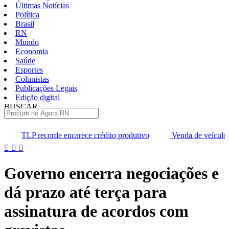
Últimas Notícias
Política
Brasil
RN
Mundo
Economia
Saúde
Esportes
Colunistas
Publicações Legais
Edição digital
BUSCAR
ÚLTIMAS
carece crédito produtivo
Venda de veículos cresce 10% em julho
Pular
para
o
Governo encerra negociações e
conteúdo
dá prazo até terça para
assinatura de acordos com