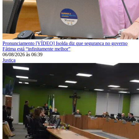
Pronunciamento
[VÍDEO] Isolda diz que segurança no governo
Fátima está “infinitamente melhor”
06/08/2026
às
06:39
Justiça