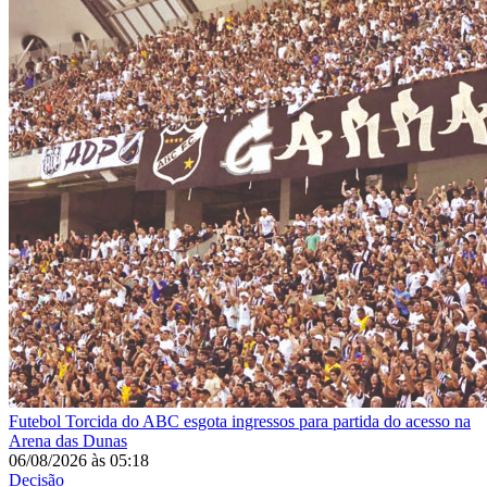
Futebol
Torcida do ABC esgota ingressos para partida do acesso na
Arena das Dunas
06/08/2026
às
05:18
Decisão