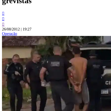
grevistas
26/08/2012
|
19:27
Operação