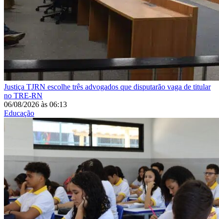
Justiça
TJRN escolhe três advogados que disputarão vaga de titular
no TRE-RN
06/08/2026
às
06:13
Educação