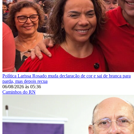
Política
Larissa Rosado muda declaração de cor e sai de branca para
parda, mas depois recua
06/08/2026
às
05:36
Caminhos do RN