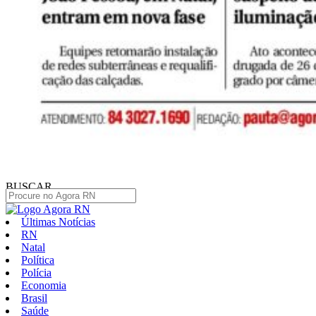
BUSCAR
Últimas Notícias
RN
Natal
Política
Polícia
Economia
Brasil
Saúde