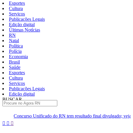
Esportes
Cultura
Serviços
Publicações Legais
Edição digital
Últimas Notícias
RN
Natal
Política
Polícia
Economia
Brasil
Saúde
Esportes
Cultura
Serviços
Publicações Legais
Edição digital
BUSCAR
ÚLTIMAS
cado do RN tem resultado final divulgado; veja lista
Moraes nega
Pular
para
o