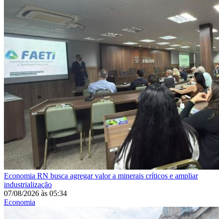
Economia
RN busca agregar valor a minerais críticos e ampliar
industrialização
07/08/2026
às
05:34
Economia