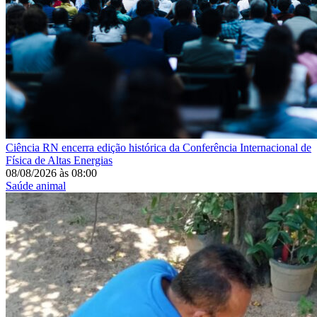
Ciência
RN encerra edição histórica da Conferência Internacional de
Física de Altas Energias
08/08/2026
às
08:00
Saúde animal