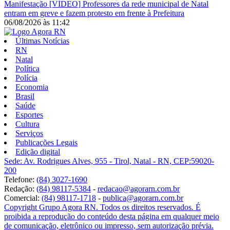
Manifestação
[VÍDEO] Professores da rede municipal de Natal
entram em greve e fazem protesto em frente à Prefeitura
06/08/2026
às
11:42
Últimas Notícias
RN
Natal
Política
Polícia
Economia
Brasil
Saúde
Esportes
Cultura
Serviços
Publicações Legais
Edição digital
Sede: Av. Rodrigues Alves, 955 - Tirol, Natal - RN, CEP:59020-
200
Telefone:
(84) 3027-1690
Redação:
(84) 98117-5384
-
redacao@agorarn.com.br
Comercial:
(84) 98117-1718
-
publica@agorarn.com.br
Copyright Grupo Agora RN. Todos os direitos reservados. É
proibida a reprodução do conteúdo desta página em qualquer meio
de comunicação, eletrônico ou impresso, sem autorização prévia.