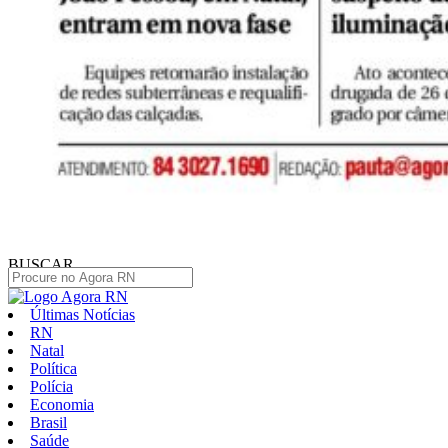
BUSCAR
Últimas Notícias
RN
Natal
Política
Polícia
Economia
Brasil
Saúde