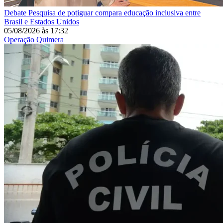
Debate
Pesquisa de potiguar compara educação inclusiva entre
Brasil e Estados Unidos
05/08/2026
às
17:32
Operação Quimera