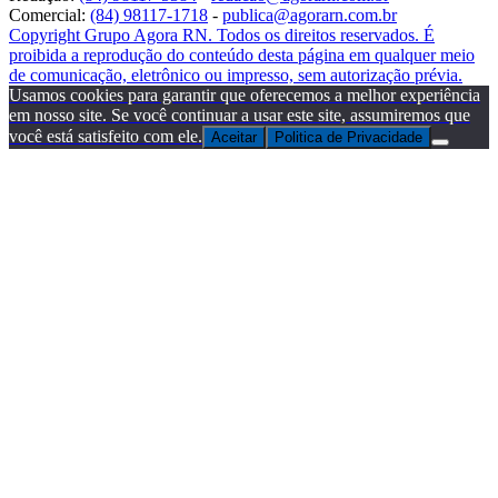
Comercial:
(84) 98117-1718
-
publica@agorarn.com.br
Copyright Grupo Agora RN. Todos os direitos reservados. É
proibida a reprodução do conteúdo desta página em qualquer meio
de comunicação, eletrônico ou impresso, sem autorização prévia.
Usamos cookies para garantir que oferecemos a melhor experiência
em nosso site. Se você continuar a usar este site, assumiremos que
você está satisfeito com ele.
Aceitar
Politica de Privacidade