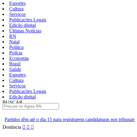
Esportes
Cultura
Serviços
Publicações Legais
Edição digital
Últimas Notícias
RN
Natal
Política
Polícia
Economia
Brasil
Saúde
Esportes
Cultura
Serviços
Publicações Legais
Edição digital
BUSCAR
ÚLTIMAS
dia 15 para registrarem candidaturas nos tribunais
Senai RN abre 2
Pular
Denúncia
para
o