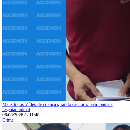
Maus-tratos
Vídeo de criança girando cachorro leva Ibama a
resgatar animal
06/08/2026
às
11:48
Crime