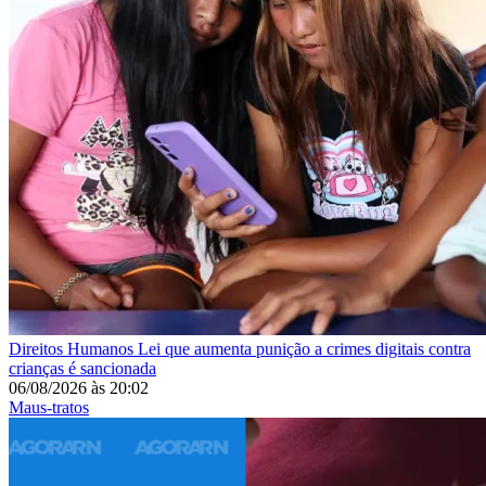
Direitos Humanos
Lei que aumenta punição a crimes digitais contra
crianças é sancionada
06/08/2026
às
20:02
Maus-tratos