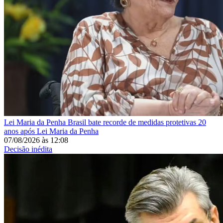
Lei Maria da Penha
Brasil bate recorde de medidas protetivas 20
anos após Lei Maria da Penha
07/08/2026
às
12:08
Decisão inédita