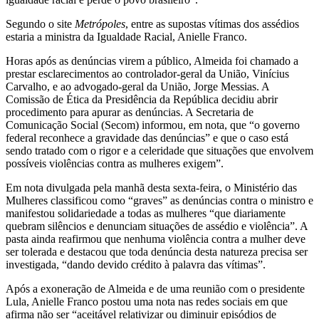
Segundo o site
Metrópoles
, entre as supostas vítimas dos assédios
estaria a ministra da Igualdade Racial, Anielle Franco.
Horas após as denúncias virem a público, Almeida foi chamado a
prestar esclarecimentos ao controlador-geral da União, Vinícius
Carvalho, e ao advogado-geral da União, Jorge Messias. A
Comissão de Ética da Presidência da República decidiu abrir
procedimento para apurar as denúncias. A Secretaria de
Comunicação Social (Secom) informou, em nota, que “o governo
federal reconhece a gravidade das denúncias” e que o caso está
sendo tratado com o rigor e a celeridade que situações que envolvem
possíveis violências contra as mulheres exigem”.
Em nota divulgada pela manhã desta sexta-feira, o Ministério das
Mulheres classificou como “graves” as denúncias contra o ministro e
manifestou solidariedade a todas as mulheres “que diariamente
quebram silêncios e denunciam situações de assédio e violência”. A
pasta ainda reafirmou que nenhuma violência contra a mulher deve
ser tolerada e destacou que toda denúncia desta natureza precisa ser
investigada, “dando devido crédito à palavra das vítimas”.
Após a exoneração de Almeida e de uma reunião com o presidente
Lula, Anielle Franco postou uma nota nas redes sociais em que
afirma não ser “aceitável relativizar ou diminuir episódios de