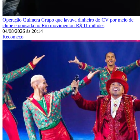
Operação Quimera
Grupo que lavava dinheiro do CV por meio de
clube e pousada no Rio movimentou R$ 11 milhões
04/08/2026
às
20:14
Recomeço