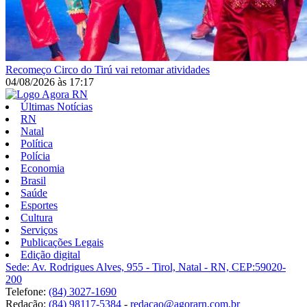
Recomeço
Circo do Tirú vai retomar atividades
04/08/2026
às
17:17
Últimas Notícias
RN
Natal
Política
Polícia
Economia
Brasil
Saúde
Esportes
Cultura
Serviços
Publicações Legais
Edição digital
Sede: Av. Rodrigues Alves, 955 - Tirol, Natal - RN, CEP:59020-
200
Telefone:
(84) 3027-1690
Redação:
(84) 98117-5384
-
redacao@agorarn.com.br