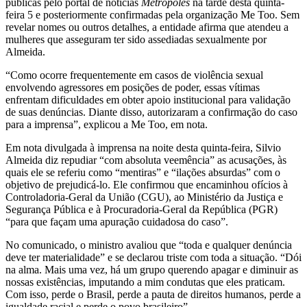
públicas pelo portal de notícias
Metrópoles
na tarde desta quinta-
feira 5 e posteriormente confirmadas pela organização Me Too. Sem
revelar nomes ou outros detalhes, a entidade afirma que atendeu a
mulheres que asseguram ter sido assediadas sexualmente por
Almeida.
“Como ocorre frequentemente em casos de violência sexual
envolvendo agressores em posições de poder, essas vítimas
enfrentam dificuldades em obter apoio institucional para validação
de suas denúncias. Diante disso, autorizaram a confirmação do caso
para a imprensa”, explicou a Me Too, em nota.
Em nota divulgada à imprensa na noite desta quinta-feira, Silvio
Almeida diz repudiar “com absoluta veemência” as acusações, às
quais ele se referiu como “mentiras” e “ilações absurdas” com o
objetivo de prejudicá-lo. Ele confirmou que encaminhou ofícios à
Controladoria-Geral da União (CGU), ao Ministério da Justiça e
Segurança Pública e à Procuradoria-Geral da República (PGR)
“para que façam uma apuração cuidadosa do caso”.
No comunicado, o ministro avaliou que “toda e qualquer denúncia
deve ter materialidade” e se declarou triste com toda a situação. “Dói
na alma. Mais uma vez, há um grupo querendo apagar e diminuir as
nossas existências, imputando a mim condutas que eles praticam.
Com isso, perde o Brasil, perde a pauta de direitos humanos, perde a
igualdade racial e perde o povo brasileiro”.