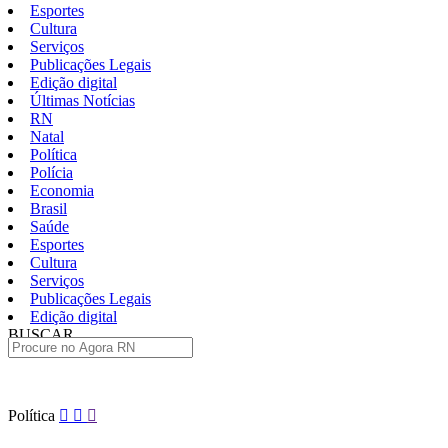
Esportes
Cultura
Serviços
Publicações Legais
Edição digital
Últimas Notícias
RN
Natal
Política
Polícia
Economia
Brasil
Saúde
Esportes
Cultura
Serviços
Publicações Legais
Edição digital
BUSCAR
ÚLTIMAS
Pular
Política
para
o