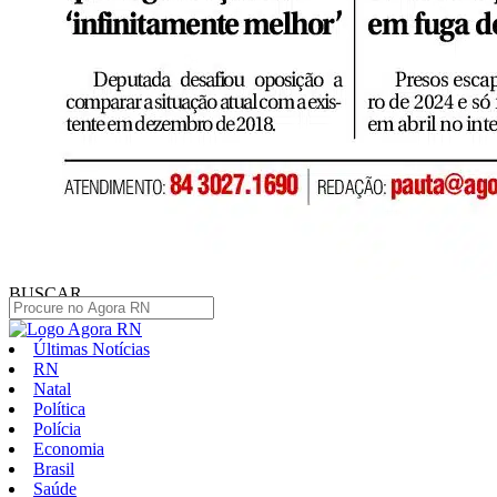
BUSCAR
Últimas Notícias
RN
Natal
Política
Polícia
Economia
Brasil
Saúde