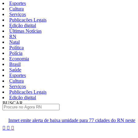
Esportes
Cultura
Serviços
Publicações Legais
Edição digital
Últimas Notícias
RN
Natal
Política
Polícia
Economia
Brasil
Saúde
Esportes
Cultura
Serviços
Publicações Legais
Edição digital
BUSCAR
ÚLTIMAS
a de baixa umidade para 77 cidades do RN neste sábado
Polícia 
Pular
para
o