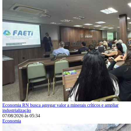
Economia
RN busca agregar valor a minerais críticos e ampliar
industrialização
07/08/2026
às
05:34
Economia