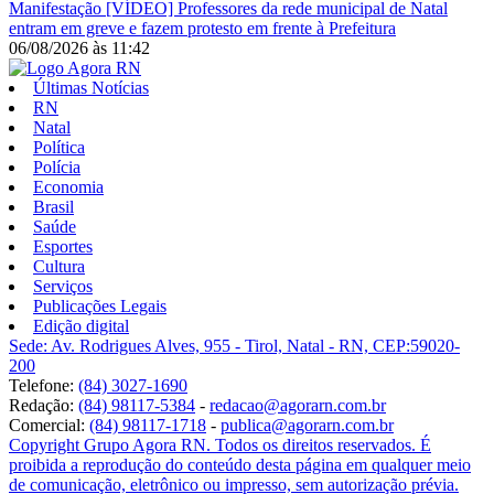
Manifestação
[VÍDEO] Professores da rede municipal de Natal
entram em greve e fazem protesto em frente à Prefeitura
06/08/2026
às
11:42
Últimas Notícias
RN
Natal
Política
Polícia
Economia
Brasil
Saúde
Esportes
Cultura
Serviços
Publicações Legais
Edição digital
Sede: Av. Rodrigues Alves, 955 - Tirol, Natal - RN, CEP:59020-
200
Telefone:
(84) 3027-1690
Redação:
(84) 98117-5384
-
redacao@agorarn.com.br
Comercial:
(84) 98117-1718
-
publica@agorarn.com.br
Copyright Grupo Agora RN. Todos os direitos reservados. É
proibida a reprodução do conteúdo desta página em qualquer meio
de comunicação, eletrônico ou impresso, sem autorização prévia.