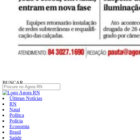
BUSCAR
Últimas Notícias
RN
Natal
Política
Polícia
Economia
Brasil
Saúde