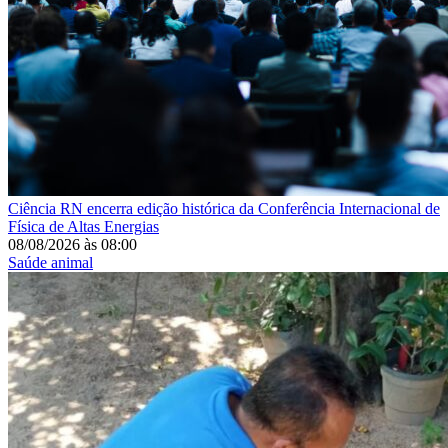
Ciência
RN encerra edição histórica da Conferência Internacional de
Física de Altas Energias
08/08/2026
às
08:00
Saúde animal