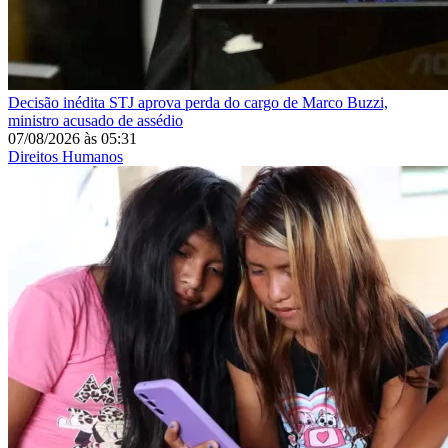
Decisão inédita
STJ aprova perda do cargo de Marco Buzzi,
ministro acusado de assédio
07/08/2026
às
05:31
Direitos Humanos