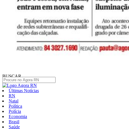
BUSCAR
Últimas Notícias
RN
Natal
Política
Polícia
Economia
Brasil
Saúde