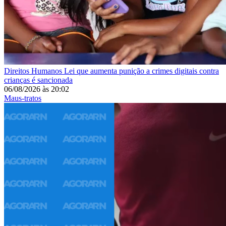
Direitos Humanos
Lei que aumenta punição a crimes digitais contra
crianças é sancionada
06/08/2026
às
20:02
Maus-tratos