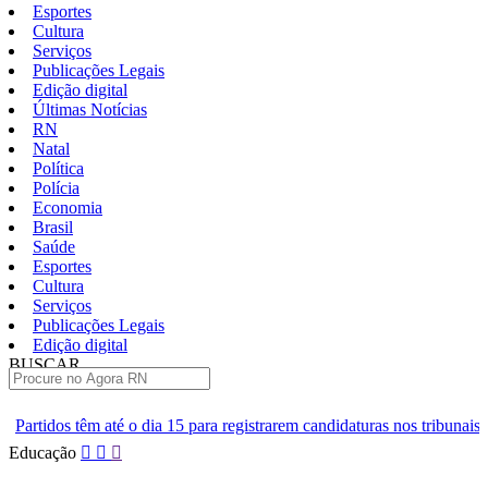
Esportes
Cultura
Serviços
Publicações Legais
Edição digital
Últimas Notícias
RN
Natal
Política
Polícia
Economia
Brasil
Saúde
Esportes
Cultura
Serviços
Publicações Legais
Edição digital
BUSCAR
ÚLTIMAS
ia 15 para registrarem candidaturas nos tribunais
Senai RN abre 2 
Pular
Educação
para
o