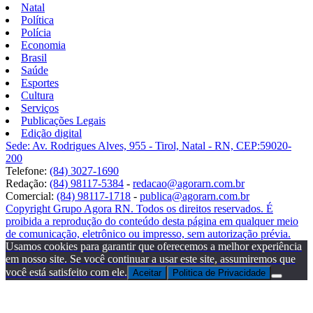
Natal
Política
Polícia
Economia
Brasil
Saúde
Esportes
Cultura
Serviços
Publicações Legais
Edição digital
Sede: Av. Rodrigues Alves, 955 - Tirol, Natal - RN, CEP:59020-
200
Telefone:
(84) 3027-1690
Redação:
(84) 98117-5384
-
redacao@agorarn.com.br
Comercial:
(84) 98117-1718
-
publica@agorarn.com.br
Copyright Grupo Agora RN. Todos os direitos reservados. É
proibida a reprodução do conteúdo desta página em qualquer meio
de comunicação, eletrônico ou impresso, sem autorização prévia.
Usamos cookies para garantir que oferecemos a melhor experiência
em nosso site. Se você continuar a usar este site, assumiremos que
você está satisfeito com ele.
Aceitar
Politica de Privacidade