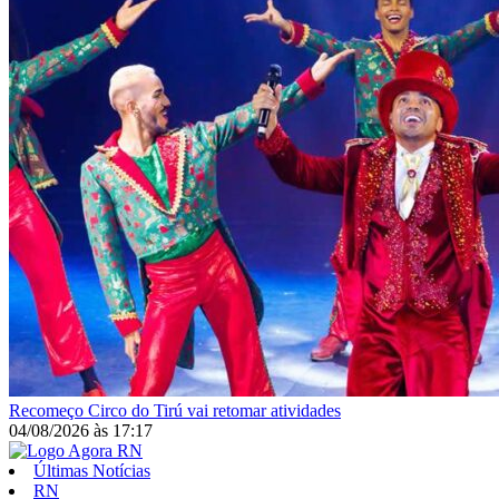
Recomeço
Circo do Tirú vai retomar atividades
04/08/2026
às
17:17
Últimas Notícias
RN