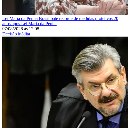
Lei Maria da Penha
Brasil bate recorde de medidas protetivas 20
anos após Lei Maria da Penha
07/08/2026
às
12:08
Decisão inédita